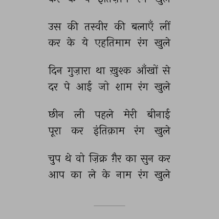
उस 
की 
तस्वीर 
की 
बलाएँ 
लीं 
कर 
के 
ये 
एहतिमाम 
रंग 
खुले 
दिन 
गुज़ारा 
था 
ख़ुश्क 
आँखों 
से 
दर 
पे 
आई 
जो 
शाम 
रंग 
खुले 
छीन 
ली 
पहले 
मेरी 
बीनाई 
पूरा 
कर 
इंतिक़ाम 
रंग 
खुले 
चुप 
थे 
वो 
ज़िक्र 
ग़ैर 
का 
सुन 
कर 
आप 
का 
ले 
के 
नाम 
रंग 
खुले 