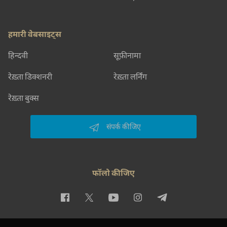
हमारी वेबसाइट्स
हिन्दवी
सूफ़ीनामा
रेख़्ता डिक्शनरी
रेख़्ता लर्निंग
रेख़्ता बुक्स
संपर्क कीजिए
फॉलो कीजिए