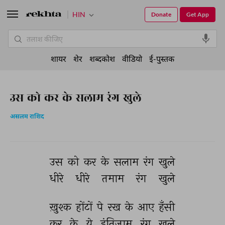
HIN
Donate
Get App
शायर
शेर
शब्दकोश
वीडियो
ई-पुस्तक
उस को कर के सलाम रंग खुले
असलम राशिद
उस 
को 
कर 
के 
सलाम 
रंग 
खुले 
धीरे 
धीरे 
तमाम 
रंग 
खुले 
ख़ुश्क 
होंटों 
पे 
रख 
के 
आए 
हँसी 
कर 
के 
ये 
इंतिज़ाम 
रंग 
खुले 