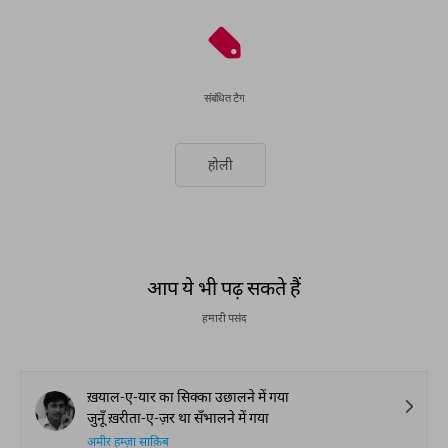
संबंधित टैग
होली
आप ये भी पढ़ सकते हैं
हमारी पसंद
ख़याल-ए-यार का सिक्का उछालने में गया
जुनूँ ख़रीता-ए-ज़र था सँभालने में गया
अमीर हम्ज़ा साक़िब