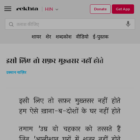
HIN
Donate
Get App
शायर
शेर
शब्दकोश
वीडियो
ई-पुस्तक
इसी लिए तो सफ़र मुख़्तसर नहीं होते
उस्मान नाज़िर
इसी 
लिए 
तो 
सफ़र 
मुख़्तसर 
नहीं 
होते 
हम 
ऐसे 
ख़ाना-ब-दोशों 
के 
घर 
नहीं 
होते 
तमाम 
'उम्र 
वो 
चहकार 
को 
तरसते 
हैं 
जिन 
'आलीशान 
घरों 
में 
शजर 
नहीं 
होते 