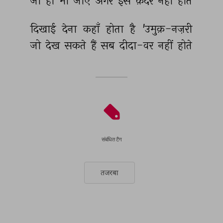
जो 
हो 
भी 
जाएँ 
अगर 
इस 
क़दर 
नहीं 
होते 
दिखाई 
देना 
कहाँ 
होता 
है 
'उमुक़-नज़री 
जो 
देख 
सकते 
हैं 
सब 
दीदा-वर 
नहीं 
होते 
संबंधित टैग
तजरबा