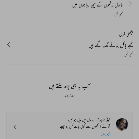
پھول زخموں کے چن رہا ہوں میں
نعیم نجمی
پچھلی غزل
مجھے پاگل بنانے لگ گئے ہیں
نعیم نجمی
آپ یہ بھی پڑھ سکتے ہیں
ہماری پسند
کوئی فریاد ترے دل میں دبی ہو جیسے
تو نے آنکھوں سے کوئی بات کہی ہو جیسے
فیض انور