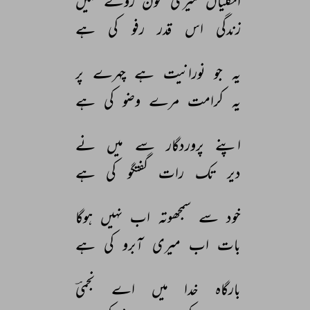
انگلیاں 
میری 
خون 
رونے 
لگیں 
زندگی 
اس 
قدر 
رفو 
کی 
ہے 
یہ 
جو 
نورانیت 
ہے 
چہرے 
پر 
یہ 
کرامت 
مرے 
وضو 
کی 
ہے 
اپنے 
پروردگار 
سے 
میں 
نے 
دیر 
تک 
رات 
گفتگو 
کی 
ہے 
خود 
سے 
سمجھوتہ 
اب 
نہیں 
ہوگا 
بات 
اب 
میری 
آبرو 
کی 
ہے 
بارگاہ 
خدا 
میں 
اے 
نجمیؔ 