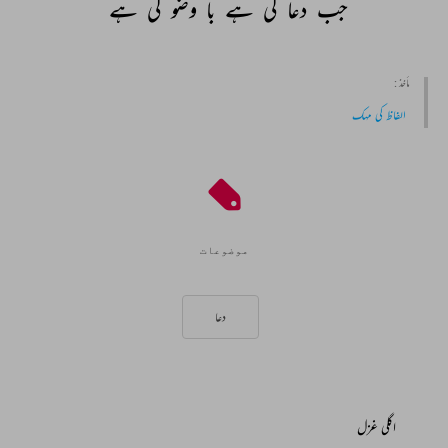
جب 
دعا 
کی 
ہے 
با 
وضو 
کی 
ہے 
مأخذ :
الفاظ کی مہک
موضوعات
دعا
اگلی غزل