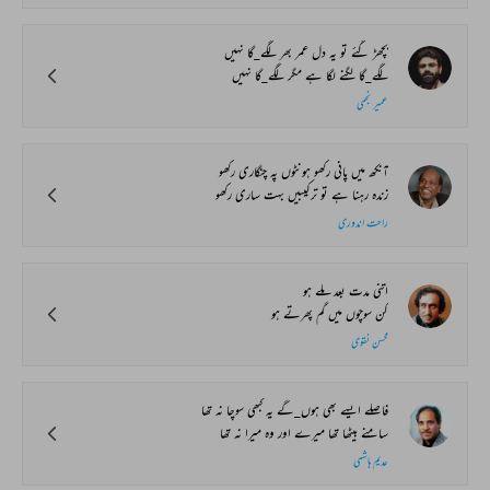
بچھڑ گئے تو یہ دل عمر بھر لگے_گا نہیں
لگے_گا لگنے لگا ہے مگر لگے_گا نہیں
عمیر نجمی
آنکھ میں پانی رکھو ہونٹوں پہ چنگاری رکھو
زندہ رہنا ہے تو ترکیبیں بہت ساری رکھو
راحت اندوری
اتنی مدت بعد ملے ہو
کن سوچوں میں گم پھرتے ہو
محسن نقوی
فاصلے ایسے بھی ہوں_گے یہ کبھی سوچا نہ تھا
سامنے بیٹھا تھا میرے اور وہ میرا نہ تھا
عدیم ہاشمی