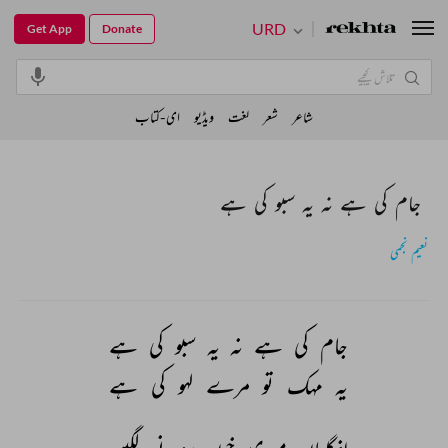
URD
Get App
Donate
شاعر
شعر
لغت
ویڈیو
ای-کتاب
جام کی ہے نہ یہ سبو کی ہے
نعیم نجمی
جام 
کی 
ہے 
نہ 
یہ 
سبو 
کی 
ہے 
یہ 
مہک 
تو 
مرے 
لہو 
کی 
ہے 