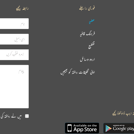
فوری رابطے
رابطہ کیجیے
عطیہ
فرہنگ قافیہ
تقطیع
اردو وسائل
اپنی تخلیقات ریختہ کو بھیجیں
ہ ایپ ڈاؤنلوڈ کیجیے
میں نے ریختہ کی