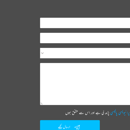
پرائیویسی پالیسی
پڑھ لی ہے اور اس سے متفق ہوں
ارسال کیجیے