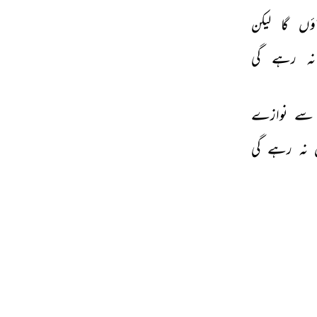
ؤں 
گا 
لیکن 
نہ 
رہے 
گی 
سے 
نوازے 
 
نہ 
رہے 
گی 