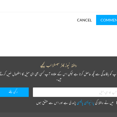
CANCEL
COMME
ریختہ نیوز لیٹر سبسکرائب کیجیے
پ کو باقاعدگی سے کچھ حاصل کرنا ہے لیکن اس کے علاوہ آپ کسی بھی ای میل کا استعمال نہیں کرتے
ہیں۔
میں نے ریختہ کی
پرائیویسی پالیسی
پڑھ لی ہے اور اس سے متفق ہوں