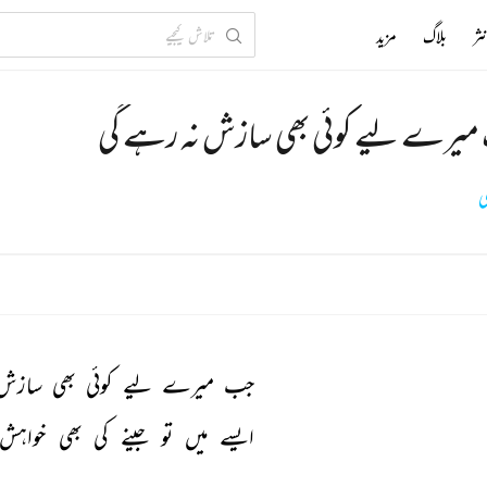
ثر
بلاگ
مزید
یرے لیے کوئی بھی سازش نہ رہے گی
ی
جب 
میرے 
لیے 
کوئی 
بھی 
سازش
ایسے 
میں 
تو 
جینے 
کی 
بھی 
خواہش 