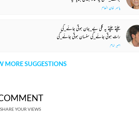
یاسر خان انعام
چلتے چلتے یہ گلی بے_جان ہوتی جائے_گی
رات ہوتی جائے_گی سنسان ہوتی جائے_گی
امیر امام
 MORE SUGGESTIONS
COMMENT
SHARE YOUR VIEWS