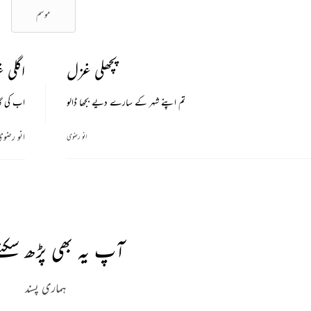
موسم
پچھلی غزل
اگلی 
تم اپنے شہر کے سارے دیے بجھا ڈالو
اب کی گاؤ
انو رضو
انو رضوی
آپ یہ بھی پڑھ سکتے
ہماری پسند