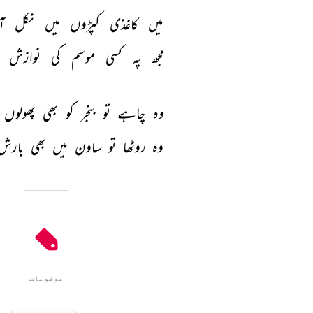
میں 
کاغذی 
کپڑوں 
میں 
نکل 
آ
مجھ 
پہ 
کسی 
موسم 
کی 
نوازش 
وہ 
چاہے 
تو 
بنجر 
کو 
بھی 
پھولوں 
وہ 
روٹھا 
تو 
ساون 
میں 
بھی 
بارش
موضوعات