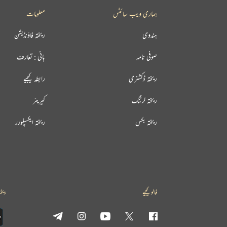
ہماری ویب سائٹس
معلومات
ہندوی
ریختہ فاؤنڈیشن
صوفی نامہ
بانی : تعارف
ریختہ ڈکشنری
رابطہ کیجیے
ریختہ لرننگ
کیریئر
ریختہ بکس
ریختہ ایکسپلورر
فالو کیجیے
ریخت