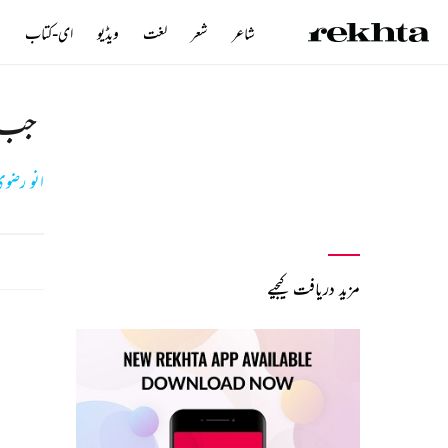
شاعر
شعر
لغت
ویڈیو
ای-کتاب
ن
جب م
انو رضو
مزید دریافت کیجیے