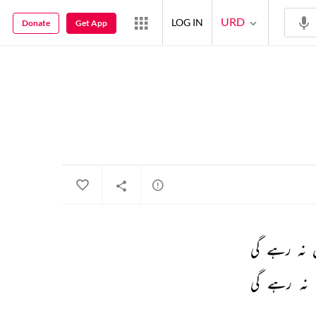
URD
LOG IN
Donate
Get App
 
نہ 
رہے 
گی 
نہ 
رہے 
گی 