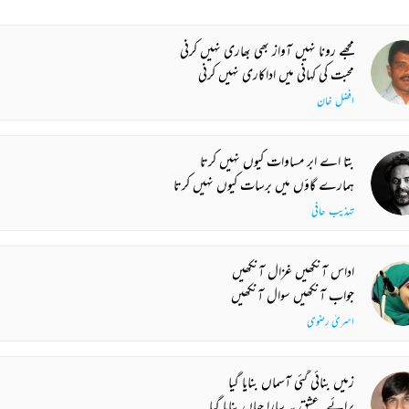
مجھے رونا نہیں آواز بھی بھاری نہیں کرنی
محبت کی کہانی میں اداکاری نہیں کرنی
افضل خان
بتا اے ابر مساوات کیوں نہیں کرتا
ہمارے گاؤں میں برسات کیوں نہیں کرتا
تہذیب حافی
اداس آنکھیں غزال آنکھیں
جواب آنکھیں سوال آنکھیں
اسریٰ رضوی
زمیں بنائی گئی آسماں بنایا گیا
برائے_عشق یہ سارا جہاں بنایا گیا