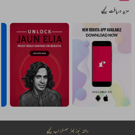
مزید دریافت کیجیے
ریختہ نیوز لیٹر سبسکرائب کیجیے