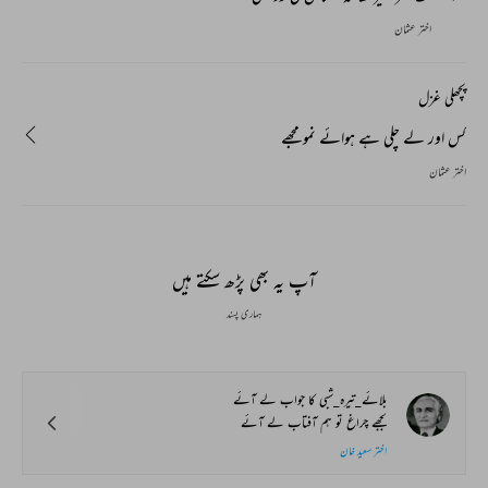
اختر عثمان
پچھلی غزل
کس اور لے چلی ہے ہوائے نمو مجھے
اختر عثمان
آپ یہ بھی پڑھ سکتے ہیں
ہماری پسند
بلائے_تیرہ_شبی کا جواب لے آئے
بجھے چراغ تو ہم آفتاب لے آئے
اختر سعید خان