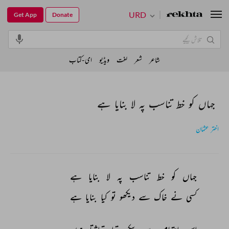
URD
Get App
Donate
شاعر
شعر
لغت
ویڈیو
ای-کتاب
جہاں کو خط تناسب پہ لا بنایا ہے
اختر عثمان
جہاں 
کو 
خط 
تناسب 
پہ 
لا 
بنایا 
ہے 
کسی 
نے 
خاک 
سے 
دیکھو 
تو 
کیا 
بنایا 
ہے 