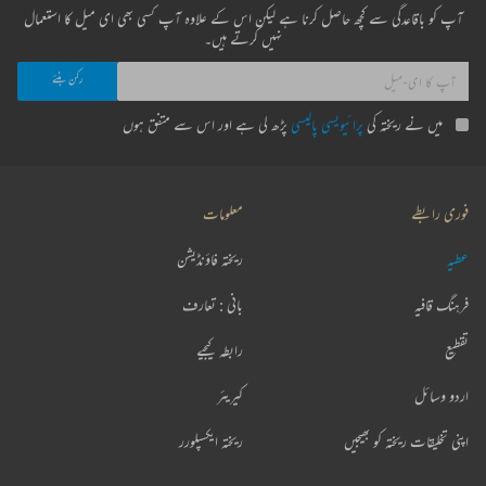
آپ کو باقاعدگی سے کچھ حاصل کرنا ہے لیکن اس کے علاوہ آپ کسی بھی ای میل کا استعمال
نہیں کرتے ہیں۔
میں نے ریختہ کی
پرائیویسی پالیسی
پڑھ لی ہے اور اس سے متفق ہوں
فوری رابطے
معلومات
عطیہ
ریختہ فاؤنڈیشن
فرہنگ قافیہ
بانی : تعارف
تقطیع
رابطہ کیجیے
اردو وسائل
کیریئر
اپنی تخلیقات ریختہ کو بھیجیں
ریختہ ایکسپلورر