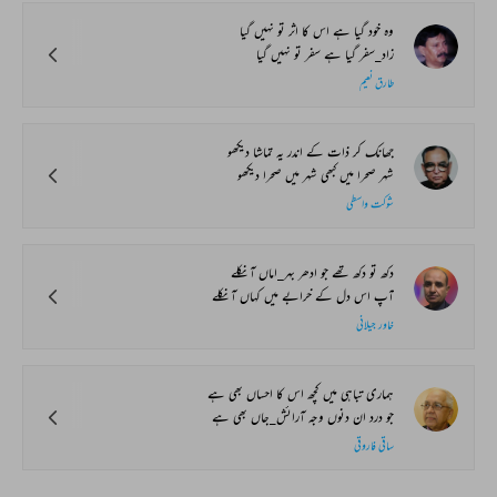
وہ خود گیا ہے اس کا اثر تو نہیں گیا
زاد_سفر گیا ہے سفر تو نہیں گیا
طارق نعیم
جھانک کر ذات کے اندر یہ تماشا دیکھو
شہر صحرا میں کبھی شہر میں صحرا دیکھو
شوکت واسطی
دکھ تو دکھ تھے جو ادھر بہر_اماں آ نکلے
آپ اس دل کے خرابے میں کہاں آ نکلے
خاور جیلانی
ہماری تباہی میں کچھ اس کا احساں بھی ہے
جو درد ان دنوں وجہ آرائش_جاں بھی ہے
ساقی فاروقی