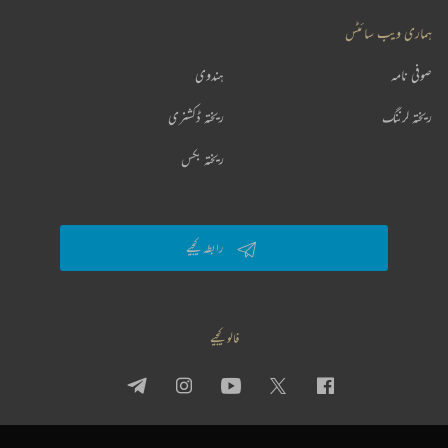
ہماری ویب سائٹس
صوفی نامہ
ہندوی
ریختہ لرننگ
ریختہ ڈکشنری
ریختہ بکس
رابطہ کیجیے
فالو کیجیے