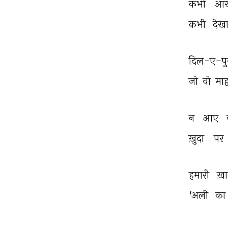
कभी 
आँख
कभी 
देखा
दिल-ए-पुर
जो 
वो 
मा
न 
आए 
ख़ुदा 
पर 
हमारी 
ख़
'अली 
का 