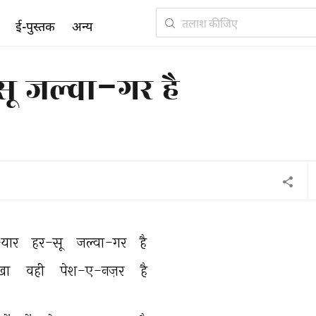
ई-पुस्तक
अन्य
 जल्वा-गर है
यार 
हर-सू 
जल्वा-गर 
है 
खा 
वही 
पेश-ए-नज़र 
है 