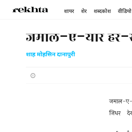
शायर
शेर
शब्दकोश
वीडियो
जमाल-ए-यार हर-सू
शाह मोहसिन दानापुरी
जमाल-ए-
जिधर 
दे