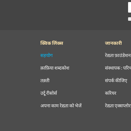
क्विक लिंक्स
जानकारी
सहयोग
रेख़्ता फ़ाउंडेशन
क़ाफ़िया शब्दकोश
संस्थापक : परि
तक़्ती
संपर्क कीजिए
उर्दू रीसोर्स
करियर
अपना काम रेख़्ता को भेजें
रेख़्ता एक्सप्लो