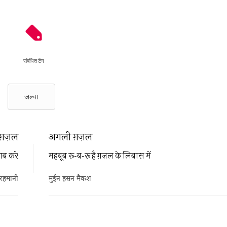
संबंधित टैग
जल्वा
ग़ज़ल
अगली ग़ज़ल
दाब करे
महबूब रू-ब-रू है ग़ज़ल के लिबास में
रहमानी
मुईन हसन मैकश