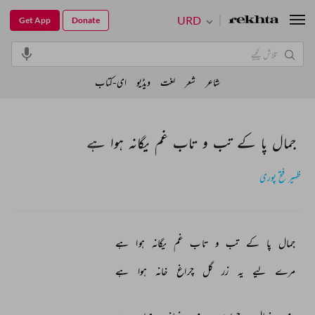
URD
Get App
Donate
شاعر
شعر
لغت
ویڈیو
ای-کتاب
جمال پا کے تب و تاب غم‌ یگانہ ہوا ہے
ظہیر فتح پوری
جمال 
پا 
کے 
تب 
و 
تاب 
غم‌ 
یگانہ 
ہوا 
ہے 
مرے 
لیے 
یہ 
زر 
گل 
چراغ 
خانہ 
ہوا 
ہے 