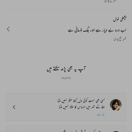
ظہیر فتح پوری
پچھلی غزل
اب درد بے دیار ہے اور جگ ہنسائی ہے
ظہیر فتح پوری
آپ یہ بھی پڑھ سکتے ہیں
ہماری پسند
کسی بھی سمت کوئی دل_کشا منظر نہیں ملتا
وفا کے شہر میں احساس کا پیکر نہیں ملتا
ناز بٹ