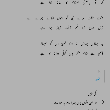
کہ 
تو 
پرستش 
اصنام 
کا 
بہانہ 
ہوا 
ہے 
جگت 
جگت 
مرے 
جی 
کو 
جنوں 
اڑائے 
پھرے 
ہے 
تری 
طرح 
ترا 
غم 
آفت 
زمانہ 
ہوا 
ہے 
یہ 
چھاؤں 
چھاؤں 
نہ 
رؤو 
ظہیرؔ 
دل 
کو 
سنبھالو 
ڈھلی 
ہے 
شام 
مگر 
یوں 
کوئی 
دوانہ 
ہوا 
ہے 
مأخذ :
فنون
اگلی غزل
درد ان دنوں یوں چہرۂ عالم پہ سجا ہے