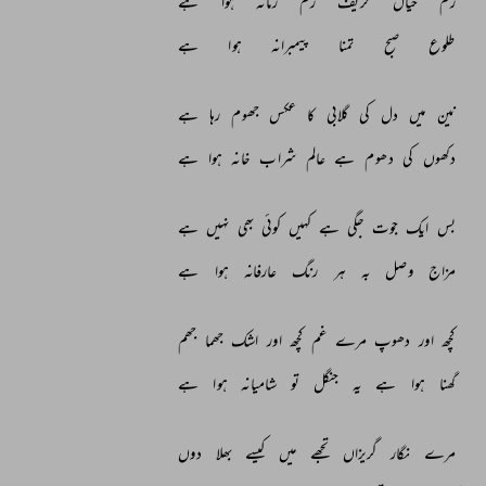
رم‌ 
خیال 
حریف 
رم 
زمانہ 
ہوا 
ہے 
طلوع‌ 
صبح 
تمنا 
پیمبرانہ 
ہوا 
ہے 
نین 
میں 
دل 
کی 
گلابی 
کا 
عکس 
جھوم 
رہا 
ہے 
دکھوں 
کی 
دھوم 
ہے 
عالم 
شراب 
خانہ 
ہوا 
ہے 
بس 
ایک 
جوت 
جگی 
ہے 
کہیں 
کوئی 
بھی 
نہیں 
ہے 
مزاج 
وصل 
بہ 
ہر 
رنگ 
عارفانہ 
ہوا 
ہے 
کچھ 
اور 
دھوپ 
مرے 
غم 
کچھ 
اور 
اشک 
جھما 
جھم 
گھنا 
ہوا 
ہے 
یہ 
جنگل 
تو 
شامیانہ 
ہوا 
ہے 
مرے 
نگار 
گریزاں 
تجھے 
میں 
کیسے 
بھلا 
دوں 