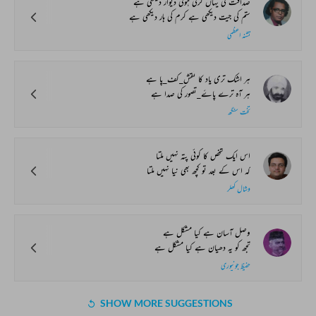
صداقت کی یہاں گرتی ہوئی دیوار دیکھی ہے
ستم کی جیت دیکھی ہے کرم کی ہار دیکھی ہے
تشنہ اعظمی
ہر اشک تری یاد کا نقش_کف_پا ہے
ہر آہ ترے پاۓ_تصور کی صدا ہے
تخت سنگھ
اس ایک شخص کا کوئی پتہ نہیں ملتا
کہ اس کے بعد تو کچھ بھی نیا نہیں ملتا
وشال کھلر
وصل آسان ہے کیا مشکل ہے
تجھ کو یہ دھیان ہے کیا مشکل ہے
حفیظ جونپوری
SHOW MORE SUGGESTIONS