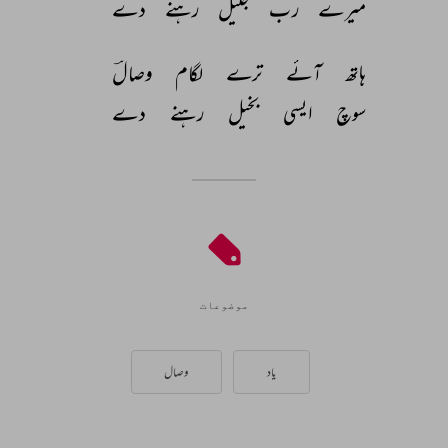
میرے 
رب 
جلیل 
رہنے 
دے 
ہاتھ 
آئے 
ترے 
لگام 
وصالؔ 
سوچ 
ایسی 
بخیل 
رہنے 
دے 
موضوعات
یاد
وصال