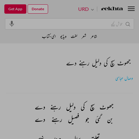
URD
Get App
Donate
شاعر
شعر
لغت
ویڈیو
ای-کتاب
جھوٹ سچ کی دلیل رہنے دے
وصال عباسی
جھوٹ 
سچ 
کی 
دلیل 
رہنے 
دے 
بن 
گئی 
جو 
فصیل 
رہنے 
دے 