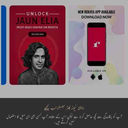
ریختہ نیوز لیٹر سبسکرائب کیجیے
آپ کو باقاعدگی سے کچھ حاصل کرنا ہے لیکن اس کے علاوہ آپ کسی بھی ای میل کا استعمال
نہیں کرتے ہیں۔