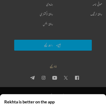
صوفی نامہ
ہندوی
ریختہ لرننگ
ریختہ ڈکشنری
ریختہ بکس
رابطہ کیجیے
فالو کیجیے
پرائیویسی پالیسی
استعمال کی شرائط
جملہ حقوق
Rekhta is better on the app
© 2026 Rekhta™ Foundation. All rights reserved.