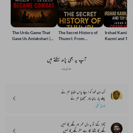
The Urdu Game That
The Secret History of
Irshad Kamil, B
Gave Us Antakshari |
Thumri: From
Kazmi and Top
Bait Bazi Explained
Lucknow’s Courts to
Poets Live at t
Global Stages
e-Rekhta Lond
Mushaira
آپ یہ بھی پڑھ سکتے ہیں
ہماری پسند
اک دن خود کو اپنے پاس بٹھایا ہم نے
پہلے یار بنایا پھر سمجھایا ہم نے
شارق کیفی
بچھڑ گئے تو یہ دل عمر بھر لگے_گا نہیں
لگے_گا لگنے لگا ہے مگر لگے_گا نہیں