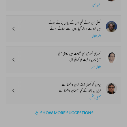
عمیر نجمی
گھٹن سی ہونے لگی اس کے پاس جاتے ہوئے
میں خود سے روٹھ گیا ہوں اسے مناتے ہوئے
اظہر اقبال
ٹھہری ٹھہری سی طبیعت میں روانی آئی
آج پھر یاد محبت کی کہانی آئی
اقبال اشہر
پروں کو کھول زمانہ اڑان دیکھتا ہے
زمیں پہ بیٹھ کے کیا آسمان دیکھتا ہے
شکیل اعظمی
SHOW MORE SUGGESTIONS