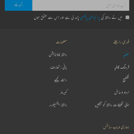
میں نے ریختہ کی
پرائیویسی پالیسی
پڑھ لی ہے اور اس سے متفق ہوں
فوری رابطے
معلومات
عطیہ
ریختہ فاؤنڈیشن
فرہنگ قافیہ
بانی : تعارف
تقطیع
رابطہ کیجیے
اردو وسائل
کیریئر
اپنی تخلیقات ریختہ کو بھیجیں
ریختہ ایکسپلورر
ہماری ویب سائٹس