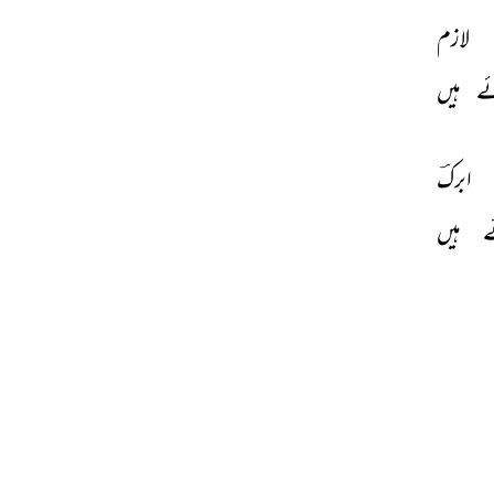
لازم 
ے 
ہیں 
ابرکؔ 
 
ہیں 