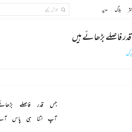
ثر
بلاگ
مزید
در فاصلے بڑھائے ہیں
برک
جس 
قدر 
فاصلے 
بڑھائے
آپ 
اتنا 
ہی 
پاس 
آئے