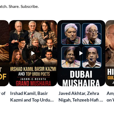
tch. Share. Subscribe.
 of
Irshad Kamil, Basir
Javed Akhtar, Zehra
Amj
Kazmi and Top Urdu
Nigah, Tehzeeb Hafi &
on 
to
Poets Live at the
More | Live at the
Lif
Jashn-e-Rekhta
Dubai Grand Mushaira
Rub