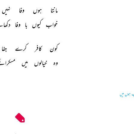
مانتا 
ہوں 
وفا 
نہیں 
خواب 
کیوں 
با 
وفا 
دکھائ
کون 
کافر 
کرے 
جفا 
وہ 
خیالوں 
میں 
مسکرائے
 ہوں میں