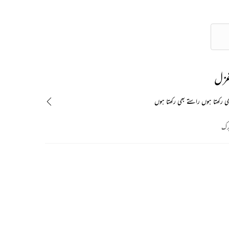
غزل
ی رکھتا ہوں راستے بھی رکھتا ہوں
رک