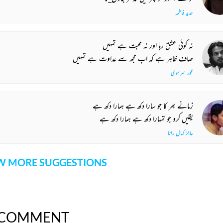
حدید فاطمہ
نہ کوئی عشق رہا اور نہ محبت ہے تمہیں
صاف ظاہر ہے کہ اب مجھ سے عداوت ہے تمہیں
محور سرسوی
زمانے بھر کا جو سارا دکھ ہے ہمارا دکھ ہے
یقیں کرو جو تمہارا دکھ ہے ہمارا دکھ ہے
عاجز کمال رانا
 MORE SUGGESTIONS
COMMENT