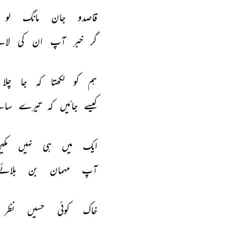
قاصدو 
جان 
مانگ 
لو 
گر 
خبر 
آپ 
ان 
کی 
لائ
ہم 
کو 
لکھتا 
کہ 
جا 
چلا 
کیسے 
جائیں 
کہ 
تیرے 
سائ
ایک 
میں 
ہی 
نہیں 
مکی
آپ 
مہمان 
بن 
بلائے
خاک 
کوئی 
حسیں 
نظر 