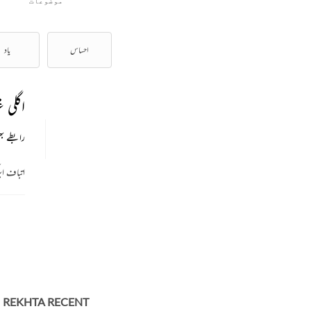
موضوعات
احساس
یاد
اگلی 
رابطے بھ
اتباف اب
REKHTA RECENT