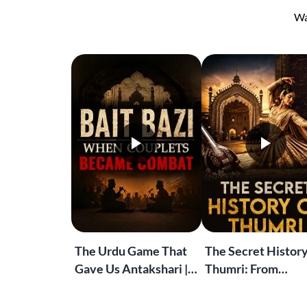
Wa
The Urdu Game That
The Secret History
Gave Us Antakshari |
Thumri: From
Bait Bazi Explained
Lucknow’s Courts 
Global Stages