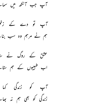
آپ 
جب 
آنکھ 
میں 
سمائ
آپ 
تو 
دے 
کے 
زخم
ہم 
نے 
مرہم 
وہ 
سب 
بنا
عشق 
کے 
روگ 
نے 
ست
اب 
طبیبوں 
کے 
ہم 
ستائ
آپ 
کو 
زندگی 
کہا 
زندگی 
کو 
بھی 
ہم 
نہ 
بھائ