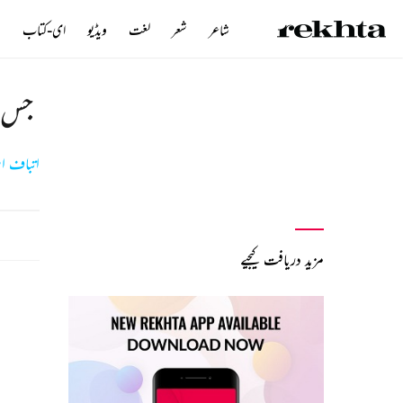
شاعر
شعر
لغت
ویڈیو
ای-کتاب
ن
جس ق
اتباف ا
مزید دریافت کیجیے