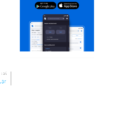
مأخذ :
آفتاب