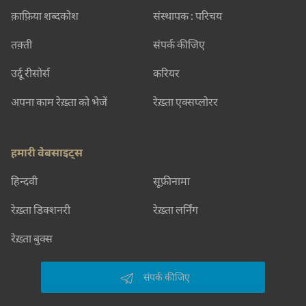
क़ाफ़िया शब्दकोश
संस्थापक : परिचय
तक़्ती
संपर्क कीजिए
उर्दू रीसोर्स
करियर
अपना काम रेख़्ता को भेजें
रेख़्ता एक्सप्लोरर
हमारी वेबसाइट्स
हिन्दवी
सूफ़ीनामा
रेख़्ता डिक्शनरी
रेख़्ता लर्निंग
रेख़्ता बुक्स
संपर्क कीजिए