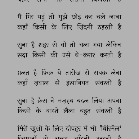
मैं 
गिर 
पड़ूँ 
तो 
मुझे 
छोड़ 
कर 
चले 
जाना 
कहाँ 
किसी 
के 
लिए 
ज़िंदगी 
ठहरती 
है 
सुना 
है 
शहर 
से 
वो 
तो 
चला 
गया 
लेकिन 
सदा 
किसी 
की 
उसे 
बे-क़रार 
करती 
है 
ग़लत 
है 
फ़िक्र 
ये 
तारीख़ 
से 
सबक़ 
लेना 
कहाँ 
ज़वाल 
से 
इंसानियत 
सँवरती 
है 
सुना 
है 
क़ैस 
ने 
मज़हब 
बदल 
लिया 
अपना 
किसी 
के 
वास्ते 
लैला 
बहुत 
सँवरती 
है 
मिरी 
ख़ुशी 
के 
लिए 
दोपहर 
में 
भी 
'बिस्मिल' 
रिवायतों 
से 
अलग 
चाँदनी 
उतरती 
है 