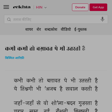
HIN
Donate
Get App
शायर
शेर
शब्दकोश
वीडियो
ई-पुस्तक
कभी कभी तो बग़ावत पे भी उतरती है
बिस्मिल आरिफ़ी
कभी 
कभी 
तो 
बग़ावत 
पे 
भी 
उतरती 
है 
ये 
तिश्नगी 
भी 
'अजब 
है 
सवाल 
करती 
है 
जहाँ-जहाँ 
से 
वो 
शो'ला-बदन 
गुज़रता 
है 
चहार 
सम्त 
नई 
रौशनी 
बिखरती 
है 