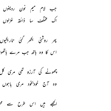
جب 
لام 
میم 
نون 
ردیفوں 
اک 
مختلف 
سا 
ذائقہ 
غزلوں 
پھر 
روشنی 
بکھر 
گئی 
تاریکیوں 
اس 
کا 
وہ 
ہاتھ 
جب 
مرے 
ہاتھو
چھونے 
کی 
آرزو 
تھی 
مری 
کل 
وہ 
آج 
خودبخود 
مری 
باہوں 
الجھے 
ہیں 
اس 
طرح 
سے 
مح