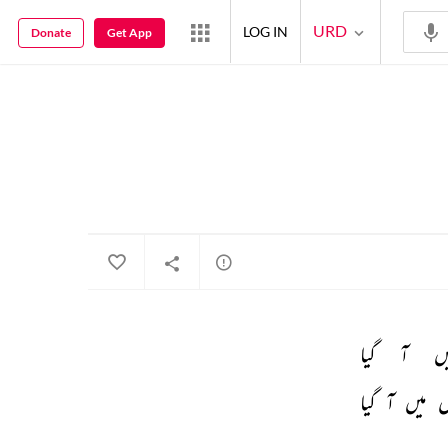
URD
LOG IN
Donate
Get App
ں 
آ 
گیا 
 
میں 
آ 
گیا 