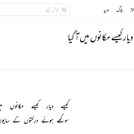
ثر
بلاگ
مزید
دیار کیسے مکانوں میں آ گیا
کیسے 
دیار 
کیسے 
مکانوں 
می
سوکھے 
ہوئے 
درختوں 
کے 
سایوں