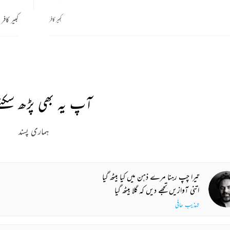
کبیر کافر
کبیر کافر
آپ یہ بھی پڑھ سکتے
ہماری پسند
تیرا چپ رہنا مرے ذہن میں کیا بیٹھ گیا
اتنی آوازیں تجھے دیں کہ گلا بیٹھ گیا
تہذیب حافی