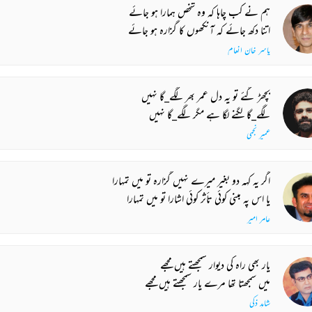
ہم نے کب چاہا کہ وہ شخص ہمارا ہو جائے
اتنا دکھ جائے کہ آنکھوں کا گزارہ ہو جائے
یاسر خان انعام
بچھڑ گئے تو یہ دل عمر بھر لگے_گا نہیں
لگے_گا لگنے لگا ہے مگر لگے_گا نہیں
عمیر نجمی
اگر یہ کہہ دو بغیر میرے نہیں گزارہ تو میں تمہارا
یا اس پہ مبنی کوئی تأثر کوئی اشارا تو میں تمہارا
عامر امیر
یار بھی راہ کی دیوار سمجھتے ہیں مجھے
میں سمجھتا تھا مرے یار سمجھتے ہیں مجھے
شاہد ذکی