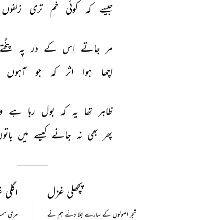
جیسے 
کہ 
کوئی 
خم 
تری 
زلفوں 
مر 
جاتے 
اس 
کے 
در 
پہ 
پٹختے
اچھا 
ہوا 
اثر 
کہ 
جو 
آہوں 
ظاہر 
تھا 
یہ 
کہ 
بول 
رہا 
ہے 
و
پھر 
بھی 
نہ 
جانے 
کیسے 
میں 
باتو
پچھلی غزل
اگلی 
شجر اصولوں کے سارے جلا دئے ہم نے
مری سمت 