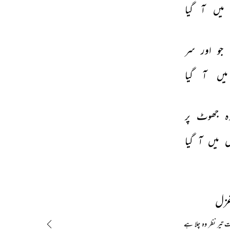
میں 
آ 
گیا 
 
جو 
اور 
سر 
میں 
آ 
گیا 
ہ 
جھوٹ 
پر 
ں 
میں 
آ 
گیا 
غزل
تیر نظر وہ چلا ہے