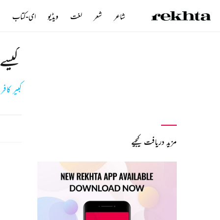
شاعر
شعر
لغت
ویڈیو
ای-کتاب
ن
کیسے 
کبیر کافر
مزید دریافت کیجیے