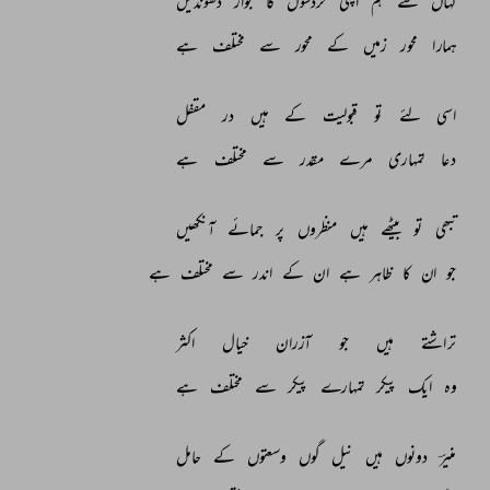
کہاں 
سے 
ہم 
اپنی 
گردشوں 
کا 
جواز 
ڈھونڈیں 
ہمارا 
محور 
زمیں 
کے 
محور 
سے 
مختلف 
ہے 
اسی 
لئے 
تو 
قبولیت 
کے 
ہیں 
در 
مقفل 
دعا 
تمہاری 
مرے 
مقدر 
سے 
مختلف 
ہے 
تبھی 
تو 
بیٹھے 
ہیں 
منظروں 
پر 
جمائے 
آنکھیں 
جو 
ان 
کا 
ظاہر 
ہے 
ان 
کے 
اندر 
سے 
مختلف 
ہے 
تراشتے 
ہیں 
جو 
آزران 
خیال 
اکثر 
وہ 
ایک 
پیکر 
تمہارے 
پیکر 
سے 
مختلف 
ہے 
منیرؔ 
دونوں 
ہیں 
نیل 
گوں 
وسعتوں 
کے 
حامل 