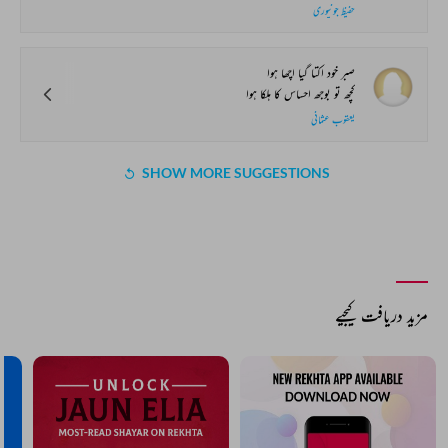
حفیظ جونپوری
صبر خود اکتا گیا اچھا ہوا
کچھ تو بوجھ احساس کا ہلکا ہوا
یعقوب عثمانی
SHOW MORE SUGGESTIONS
مزید دریافت کیجیے