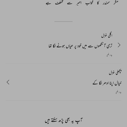
مگر 
سمندر 
کا 
خواب 
امبر 
سے 
مختلف 
ہے 
اگلی غزل
تری آنکھوں سے میں خود پر عیاں ہونے لگا تھا
بدر منیر
پچھلی غزل
خیال اپنا ادھر لگا کے
بدر منیر
آپ یہ بھی پڑھ سکتے ہیں