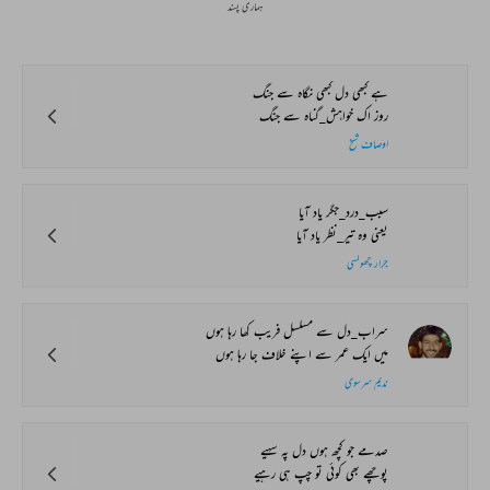
ہماری پسند
ہے کبھی دل کبھی نگاہ سے جنگ
روز اک خواہش_گناہ سے جنگ
اوصاف شیخ
سبب_درد_جگر یاد آیا
یعنی وہ تیر_نظر یاد آیا
جرار چھولسی
سراب_دل سے مسلسل فریب کھا رہا ہوں
میں ایک عمر سے اپنے خلاف جا رہا ہوں
ندیم سرسوی
صدمے جو کچھ ہوں دل پہ سہیے
پوچھے بھی کوئی تو چپ ہی رہیے