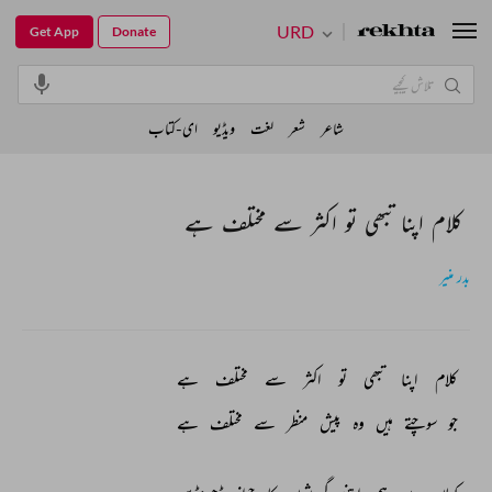
URD
Get App
Donate
شاعر
شعر
لغت
ویڈیو
ای-کتاب
کلام اپنا تبھی تو اکثر سے مختلف ہے
بدر منیر
کلام 
اپنا 
تبھی 
تو 
اکثر 
سے 
مختلف 
ہے 
جو 
سوچتے 
ہیں 
وہ 
پیش 
منظر 
سے 
مختلف 
ہے 