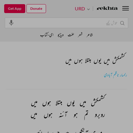
URD
Get App
Donate
شاعر
شعر
لغت
ویڈیو
ای-کتاب
کشمکش میں یوں مبتلا ہوں میں
رخسار ناظم آبادی
کشمکش 
میں 
یوں 
مبتلا 
ہوں 
میں 
روبرو 
تم 
ہو 
آئنہ 
ہوں 
میں 