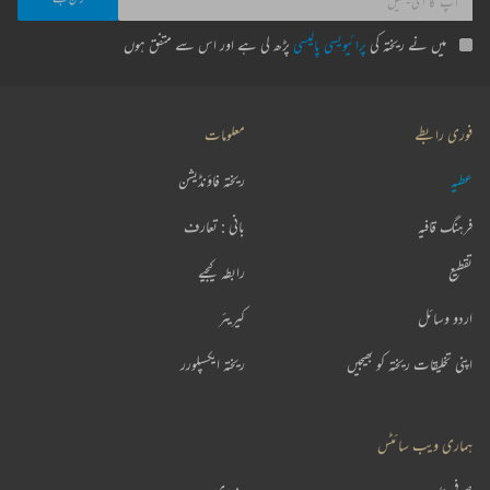
میں نے ریختہ کی
پرائیویسی پالیسی
پڑھ لی ہے اور اس سے متفق ہوں
فوری رابطے
معلومات
عطیہ
ریختہ فاؤنڈیشن
فرہنگ قافیہ
بانی : تعارف
تقطیع
رابطہ کیجیے
اردو وسائل
کیریئر
اپنی تخلیقات ریختہ کو بھیجیں
ریختہ ایکسپلورر
ہماری ویب سائٹس