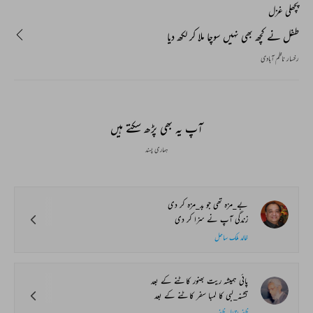
پچھلی غزل
طفل نے کچھ بھی نہیں سوچا ملا کر لکھ دیا
رخسار ناظم آبادی
آپ یہ بھی پڑھ سکتے ہیں
ہماری پسند
بے_مزہ تھی جو بد_مزہ کر دی
زندگی آپ نے سزا کر دی
خالد ملک ساحل
پائی ہمیشہ ریت بھنور کاٹنے کے بعد
تشنہ_لبی کا لمبا سفر کاٹنے کے بعد