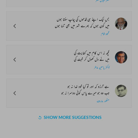
ظفر اقبال ظفر
بس ایک اپنے ہی قدموں کی چاپ سنتا ہوں
میں کون ہوں کہ بھرے شہر میں بھی تنہا ہوں
محمود شام
کچھ نہ اس کام میں کفایت کی
میں نے دل کھول کر محبت کی
ڈاکٹر یاسین عاطر
ہے آرزو کہ اور تو کیا خود خدا نہ ہو
جب وہ ہو میرے پاس کوئی دوسرا نہ ہو
منظور عارف
SHOW MORE SUGGESTIONS