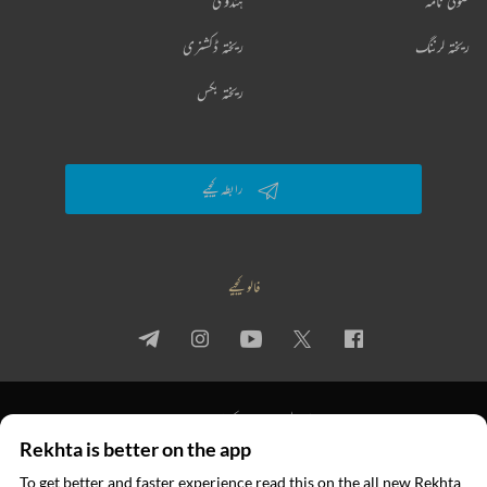
صوفی نامہ
ہندوی
ریختہ لرننگ
ریختہ ڈکشنری
ریختہ بکس
رابطہ کیجیے
فالو کیجیے
پرائیویسی پالیسی
استعمال کی شرائط
جملہ حقوق
Rekhta is better on the app
© 2026 Rekhta™ Foundation. All rights reserved.
To get better and faster experience read this on the all new Rekhta