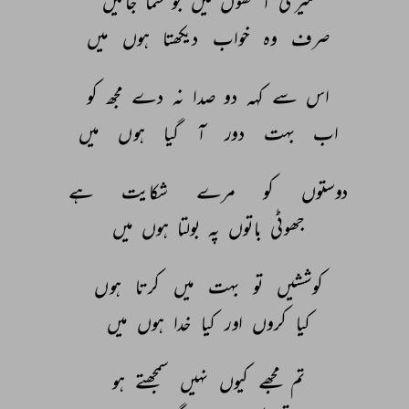
میری 
آنکھوں 
میں 
جو 
سما 
جائیں 
صرف 
وہ 
خواب 
دیکھتا 
ہوں 
میں 
اس 
سے 
کہہ 
دو 
صدا 
نہ 
دے 
مجھ 
کو 
اب 
بہت 
دور 
آ 
گیا 
ہوں 
میں 
دوستوں 
کو 
مرے 
شکایت 
ہے 
جھوٹی 
باتوں 
پہ 
بولتا 
ہوں 
میں 
کوششیں 
تو 
بہت 
میں 
کرتا 
ہوں 
کیا 
کروں 
اور 
کیا 
خدا 
ہوں 
میں 
تم 
مجھے 
کیوں 
نہیں 
سمجھتے 
ہو 