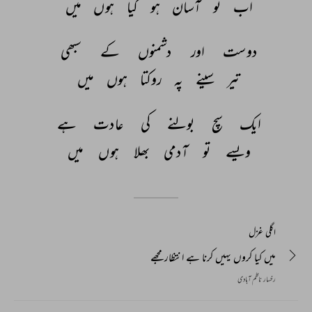
اب 
تو 
آسان 
ہو 
گیا 
ہوں 
میں 
دوست 
اور 
دشمنوں 
کے 
سبھی 
تیر 
سینے 
پہ 
روکتا 
ہوں 
میں 
ایک 
سچ 
بولنے 
کی 
عادت 
ہے 
ویسے 
تو 
آدمی 
بھلا 
ہوں 
میں 
اگلی غزل
میں کیا کروں یہیں کرنا ہے انتظار مجھے
رخسار ناظم آبادی