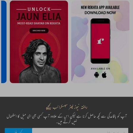
ریختہ نیوز لیٹر سبسکرائب کیجیے
آپ کو باقاعدگی سے کچھ حاصل کرنا ہے لیکن اس کے علاوہ آپ کسی بھی ای میل کا استعمال
نہیں کرتے ہیں۔