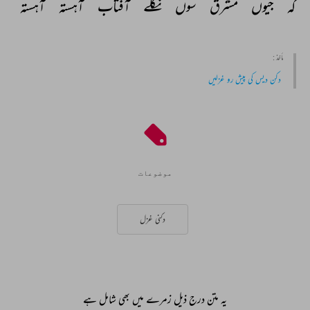
کہ 
جیوں 
مشرق 
سوں 
نکلے 
آفتاب 
آہستہ 
آہستہ 
مأخذ :
دکن دیس کی پیش رو غزلیں
موضوعات
دکنی غزل
یہ متن درج ذیل زمرے میں بھی شامل ہے