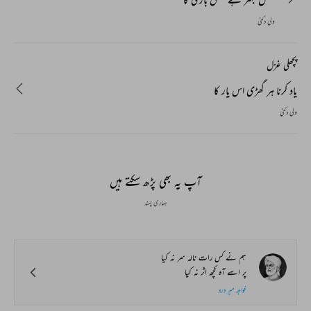
ولی دکنی
پچھلی غزل
یاد کرنا ہر گھڑی اس یار کا
ولی دکنی
آپ یہ بھی پڑھ سکتے ہیں
ہماری پسند
ہم نے کس رات نالہ سر نہ کیا
پر اسے آہ کچھ اثر نہ کیا
خواجہ میر درد