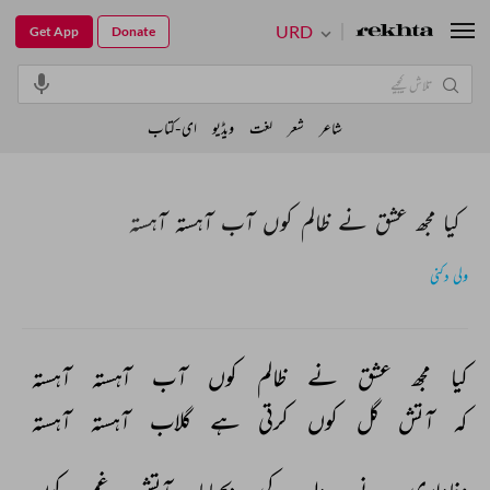
URD
Get App
Donate
شاعر
شعر
لغت
ویڈیو
ای-کتاب
کیا مجھ عشق نے ظالم کوں آب آہستہ آہستہ
ولی دکنی
کیا 
مجھ 
عشق 
نے 
ظالم 
کوں 
آب 
آہستہ 
آہستہ 
کہ 
آتش 
گل 
کوں 
کرتی 
ہے 
گلاب 
آہستہ 
آہستہ 