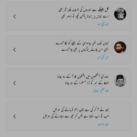
گل پھینکے ہے اوروں کی طرف بلکہ ثمر بھی
اے خانہ_بر_انداز_چمن کچھ تو ادھر بھی
محمد رفیع سودا
کہاں تک غیر جاسوسی کے لینے کو لگا آوے
الٰہی اس بلائے_ناگہاں پر بھی بلا آوے
میر تقی میر
ہماری آنکھوں میں اشکوں کا آ کے رہ جانا
جھکا کے سر کو ترا مسکرا کے رہ جانا
شاد عظیم آبادی
خط نے آ کر کی ہے شاید رحم فرمانے کی عرض
تب تو اب سنتا ہے ہنس کر مجھ سے دیوانے کی عرض
ولی عزلت