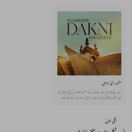
مشہور دکنی غزلیں
آج اپنے قارئین کے لئے دکن کے مشہور شاعروں کی کچھ غزلوں کا
ایک انتخاب پیش کیا جا رہا ہے،یہ غزلیں اردو زبان کے ایک الگ
رنگ سے روشناس کرائیں گی ۔پڑھئے اور زبان کا لطف لیجئے ۔
اگلی غزل
شغل بہتر ہے عشق بازی کا