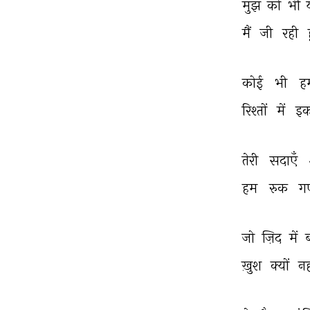
मुझ 
को 
भी 
मैं 
जी 
रही 
कोई 
भी 
ह
रिश्तों 
में 
इक
तेरी 
सदाएँ 
हम 
रुक 
ग
जो 
ज़िद 
में 
ब
ख़ुश 
क्यों 
नह