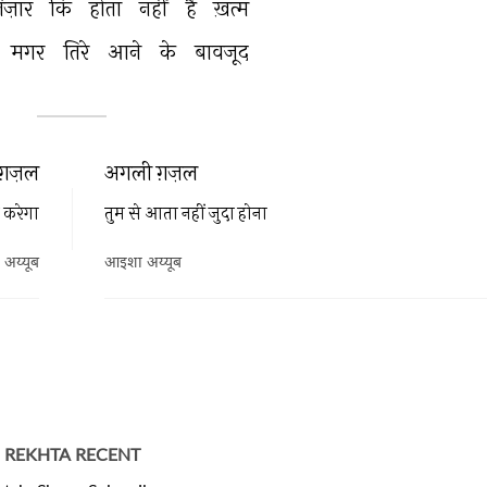
िज़ार 
कि 
होता 
नहीं 
है 
ख़त्म 
मगर 
तिरे 
आने 
के 
बावजूद 
ग़ज़ल
अगली ग़ज़ल
 करेगा
तुम से आता नहीं जुदा होना
अय्यूब
आइशा अय्यूब
REKHTA RECENT