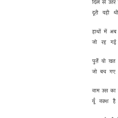
दिल 
से 
उतर 
दूरी 
वही 
थी
हाथों 
में 
अब 
जो 
रह 
गई 
पुर्ज़े 
वो 
ख़त 
जो 
बच 
गए 
नाम 
उस 
का 
यूँ 
नक़्श 
है 
THIS VIDEO IS PLAYING FROM YOUTUBE