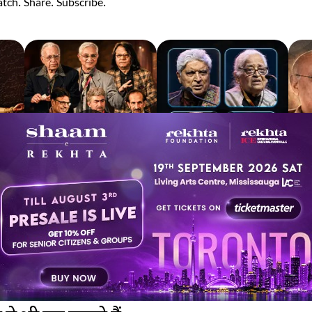
tch. Share. Subscribe.
 of
Irshad Kamil, Basir
Javed Akhtar, Zehra
Amj
Kazmi and Top Urdu
Nigah, Tehzeeb Hafi &
on 
to
Poets Live at the
More | Live at the
Lif
Jashn-e-Rekhta
Dubai Grand Mushaira
Rub