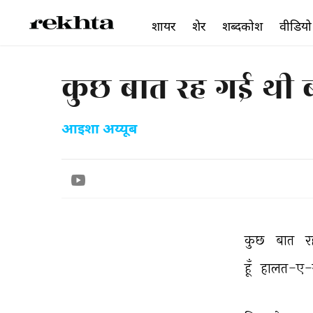
शायर
शेर
शब्दकोश
वीडियो
कुछ बात रह गई थी ब
आइशा अय्यूब
कुछ 
बात 
र
हूँ 
हालत-ए-