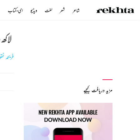
شاعر
شعر
لغت
ویڈیو
ای-کتاب
ن
لاکھ 
فریحہ نق
مزید دریافت کیجیے