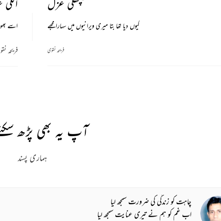
پچھلی غزل
اگلی 
کیوں دیا تھا بتا میری ویرانیوں میں سہارا مجھے
اسے بھول
فریحہ نق
فریحہ نقوی
آپ یہ بھی پڑھ سکتے
ہماری پسند
چاہت کو زندگی کی ضرورت سمجھ لیا
اب غم کو ہم نے تیری عنایت سمجھ لیا