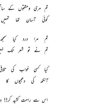
تم 
مری 
وحشتوں 
کے 
سات
کوئی 
آسان 
تھا 
تمہیں 
تم 
مرا 
درد 
کیا 
سمجھ 
تم 
نے 
تو 
شعر 
تک 
نہی
کیا 
کسی 
خواب 
کی 
تلافی
آنکھ 
کی 
دھجیوں 
کا 
ا
اس 
سے 
راحت 
کشید 
کر!! 
د