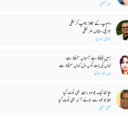
اطہر شکیل
دھوپ کے بھیتر چھپ کر نکلی
تاریکی سایوں بھر نکلی
سوپنل تیواری
زمیں لپیٹتا ہے آسماں سمیٹتا ہے
کہاں کی بات کو یہ دل کہاں سمیٹتا ہے
نادیہ عنبر لودھی
بچا تھا ایک جو وہ رابطہ بھی ٹوٹ گیا
خفا جو خود سے ہوئے آئنہ بھی ٹوٹ گیا
شفیق سلیمی
اظہار_جنوں بر_سر_بازار ہوا ہے