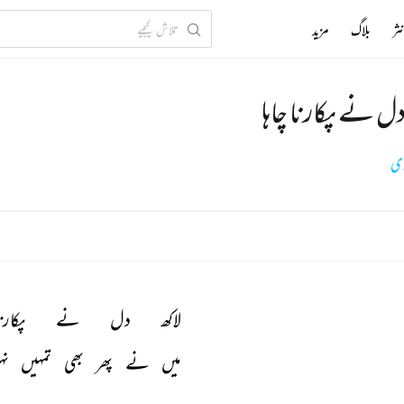
ثر
بلاگ
مزید
دل نے پکارنا چاہا
وی
لاکھ 
دل 
نے 
پکارن
میں 
نے 
پھر 
بھی 
تمہیں 
نہ