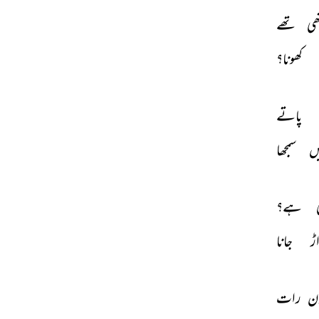
ھی 
تھے 
کھونا؟ 
پاتے 
ں 
سمجھا 
 
ہے؟ 
ڑ 
جانا 
ن 
رات 