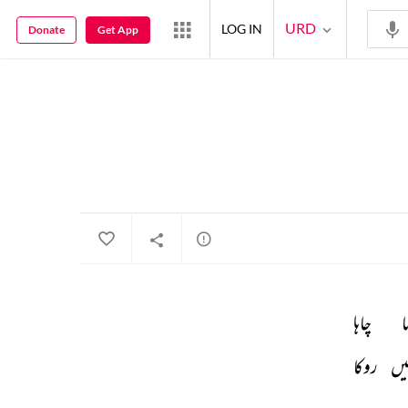
URD
LOG IN
Donate
Get App
ا 
چاہا 
یں 
روکا 