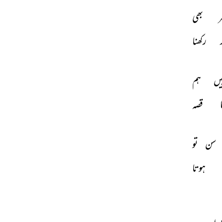
ر 
بھی 
 
رکھنا 
یں 
ہم 
 
قصہ 
سن 
تو 
ہوتا 