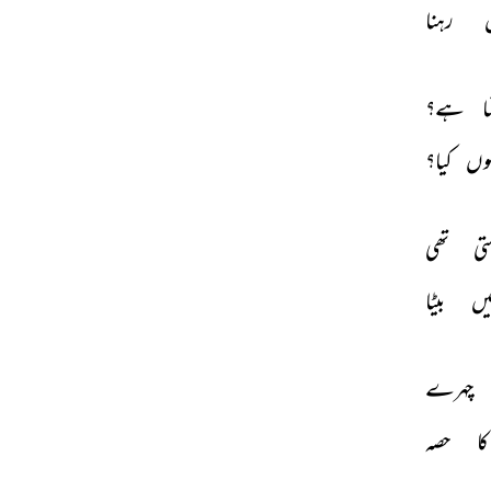
 
رہنا 
ا 
ہے؟ 
وں 
کیا؟ 
تی 
تھی 
یں 
بیٹا 
چہرے 
کا 
حصہ 