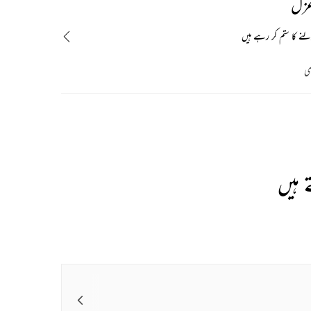
غزل
نے کا ستم کر رہے ہیں
وی
 ہیں