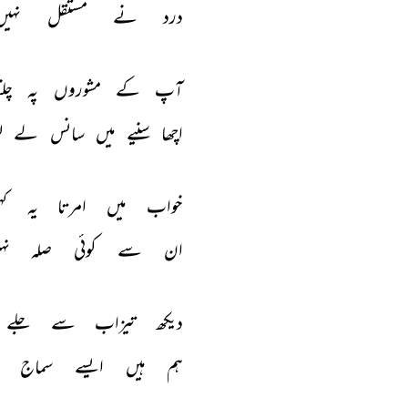
درد 
نے 
مستقل 
نہیں
آپ 
کے 
مشوروں 
پہ 
چلن
اچھا 
سنیے 
میں 
سانس 
لے 
ل
خواب 
میں 
امرتا 
یہ 
کہ
ان 
سے 
کوئی 
صلہ 
نہ
دیکھ 
تیزاب 
سے 
جلے 
ہم 
ہیں 
ایسے 
سماج 