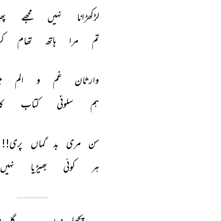
لڑکھڑانا 
نہیں 
مجھے 
پھ
تم 
مرا 
ہاتھ 
تھام 
کر
وارثان 
غم 
و 
الم 
ہ
ہم 
سلونی 
کتاب 
کا
سن 
مری 
بد 
گماں 
پری!! 
ہر 
کوئی 
بھیڑیا 
نہیں 