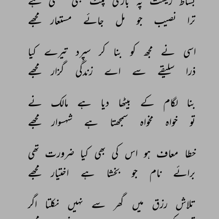
بساط 
زیست 
پہ 
بازی 
پلٹ 
بھی 
سکتی 
ہے 
ترا 
نصیب 
جو 
مل 
جائے 
مستعار 
مجھے 
اسی 
نے 
مجھ 
کو 
بنا 
کر 
سپرد 
تیرے 
کیا 
ذرا 
سلیقے 
سے 
اے 
زندگی 
گزار 
مجھے 
بنا 
لگام 
کے 
بیٹھا 
دیا 
ہے 
مالک 
نے 
تو 
خواہ 
مخواہ 
سمجھتا 
ہے 
شہسوار 
مجھے 
خطا 
معاف 
ہو 
اس 
کی 
بھی 
کیا 
ضرورت 
تھی 
برائے 
نام 
جو 
بخشا 
ہے 
اختیار 
مجھے 
تلاش 
رزق 
میں 
گھر 
سے 
نہیں 
نکلتا 
اگر 