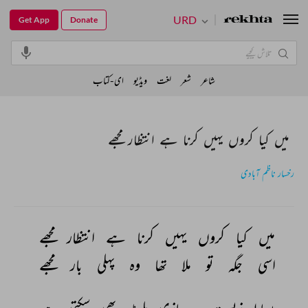
URD
Get App
Donate
شاعر
شعر
لغت
ویڈیو
ای-کتاب
میں کیا کروں یہیں کرنا ہے انتظار مجھے
رخسار ناظم آبادی
میں 
کیا 
کروں 
یہیں 
کرنا 
ہے 
انتظار 
مجھے 
اسی 
جگہ 
تو 
ملا 
تھا 
وہ 
پہلی 
بار 
مجھے 