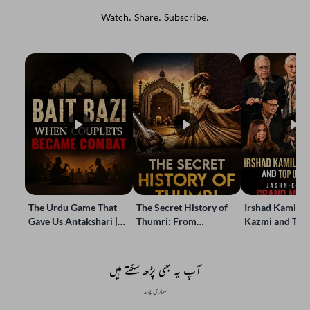
Watch. Share. Subscribe.
The Urdu Game That
The Secret History of
Irshad Kamil, B
Gave Us Antakshari |
Thumri: From
Kazmi and Top
Bait Bazi Explained
Lucknow’s Courts to
Poets Live at t
Global Stages
e-Rekhta Lond
Mushaira
آپ یہ بھی پڑھ سکتے ہیں
ہماری پسند