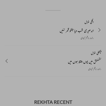
اگلی غزل
اندھیری شب دیا جگنو قمر نئیں
رخسار ناظم آبادی
پچھلی غزل
کشمکش میں یوں مبتلا ہوں میں
رخسار ناظم آبادی
REKHTA RECENT