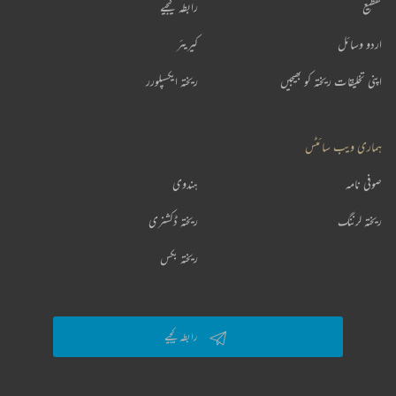
تقطیع
رابطہ کیجیے
اردو وسائل
کیریئر
اپنی تخلیقات ریختہ کو بھیجیں
ریختہ ایکسپلورر
ہماری ویب سائٹس
صوفی نامہ
ہندوی
ریختہ لرننگ
ریختہ ڈکشنری
ریختہ بکس
رابطہ کیجیے