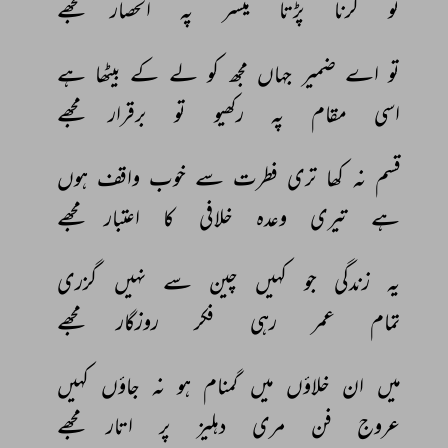
تو 
کرنا 
پڑتا 
میسر 
پہ 
انحصار 
مجھے 
تو 
اے 
ضمیر 
جہاں 
مجھ 
کو 
لے 
کے 
بیٹھا 
ہے 
اسی 
مقام 
پہ 
رکھیو 
تو 
برقرار 
مجھے 
قسم 
نہ 
کھا 
تری 
فطرت 
سے 
خوب 
واقف 
ہوں 
ہے 
تیری 
وعدہ 
خلافی 
کا 
اعتبار 
مجھے 
یہ 
زندگی 
جو 
کہیں 
چین 
سے 
نہیں 
گزری 
تمام 
عمر 
رہی 
فکر 
روزگار 
مجھے 
میں 
ان 
خلاؤں 
میں 
گمنام 
ہو 
نہ 
جاؤں 
کہیں 
عروج 
فن 
مری 
دہلیز 
پر 
اتار 
مجھے 