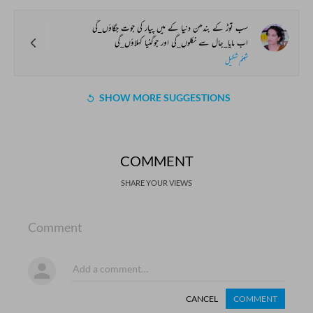
سب توڑ کے بندھن دنیا کے میں پیار کی جوت جگاؤں_گی
اب مایا_جال سے نکلوں_گی اور جوگنیا کہلاؤں_گی
شبنم شکیل
SHOW MORE SUGGESTIONS
COMMENT
SHARE YOUR VIEWS
Comment
CANCEL
COMMENT