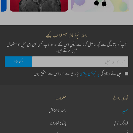
ریختہ نیوز لیٹر سبسکرائب کیجیے
آپ کو باقاعدگی سے کچھ حاصل کرنا ہے لیکن اس کے علاوہ آپ کسی بھی ای میل کا استعمال
نہیں کرتے ہیں۔
میں نے ریختہ کی
پرائیویسی پالیسی
پڑھ لی ہے اور اس سے متفق ہوں
فوری رابطے
معلومات
عطیہ
ریختہ فاؤنڈیشن
فرہنگ قافیہ
بانی : تعارف