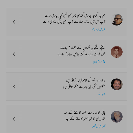
ہم پہ اگرچہ بھاری گزری پھر بھی تھی کیا پیاری رات
آپ بھی تڑپی ساتھ ہمارے آپ بھی جاگی ساری رات
خورشید الاسلام
غنچے غنچے پہ گلستاں کے نکھار آ جائے
جس طرف سے وہ گزر جائیں بہار آ جائے
ناز مرادآبادی
ہمارے شہر کی خاموشیاں نرالی ہیں
سکون_بخش ہیں چہرے مگر سوالی ہیں
شاہد انور
پائی ہمیشہ ریت بھنور کاٹنے کے بعد
تشنہ_لبی کا لمبا سفر کاٹنے کے بعد
ظفر اقبال ظفر