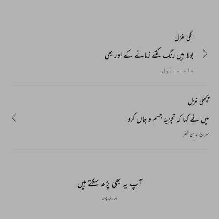
اگلی غزل
بولا ہیں رنگ کتنے زمانے کے اور بھی
ﻓﺎﺧﺮﮦ ﺑﺘﻮﻝ
پچھلی غزل
میں نے کہا کہ تجزیۂ جسم و جاں کرو
سراج الدین ظفر
آپ یہ بھی پڑھ سکتے ہیں
ہماری پسند