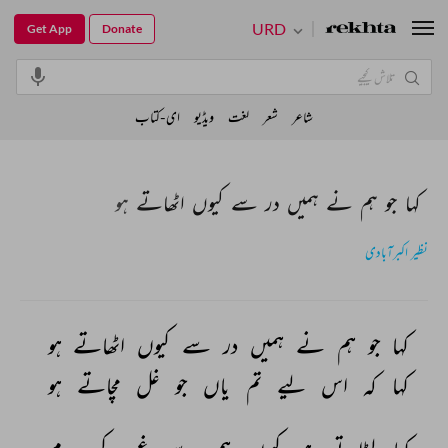
URD
Get App
Donate
شاعر
شعر
لغت
ویڈیو
ای-کتاب
کہا جو ہم نے ہمیں در سے کیوں اٹھاتے ہو
نظیر اکبرآبادی
کہا 
جو 
ہم 
نے 
ہمیں 
در 
سے 
کیوں 
اٹھاتے 
ہو 
کہا 
کہ 
اس 
لیے 
تم 
یاں 
جو 
غل 
مچاتے 
ہو 