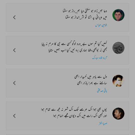
دعا ہم_زاد ہو سکتی دیا ہم_راز ہو سکتا
میں ویرانی پہ اتنا تو اثر_انداز ہو سکتا
شاہین عباس
کہیں کیا تم سوں بے_درد لوگو کسی سے جی کا مرم نہ پایا
کبھی نہ بوجھی یتھا ہماری برہ نیں کیا اب ہمیں ستایا
آبرو شاہ مبارک
دل سے باہر ہیں خریدار ابھی
سامنے ہے بھرا بازار ابھی
باقی صدیقی
یوں بھی ہوا اک عرصے تک اک شعر نہ مجھ سے تمام ہوا
اور کبھی اک رات میں اک دیوان مجھے الہام ہوا
صہبا اختر