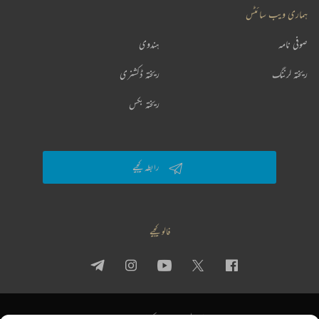
ہماری ویب سائٹس
صوفی نامہ
ہندوی
ریختہ لرننگ
ریختہ ڈکشنری
ریختہ بکس
رابطہ کیجیے
فالو کیجیے
پرائیویسی پالیسی
استعمال کی شرائط
جملہ حقوق