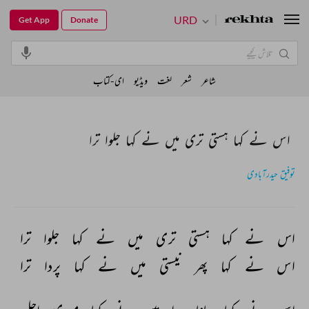
URD
Get App
Donate
شاعر
شعر
لغت
ویڈیو
ای-کتاب
اس نے کہا ہستی تری میں نے کہا جلوا ترا
توفیق حیدرآبادی
اس 
نے 
کہا 
ہستی 
تری 
میں 
نے 
کہا 
جلوا 
ترا 
اس 
نے 
کہا 
پھر 
نیستی 
میں 
نے 
کہا 
پردا 
ترا 