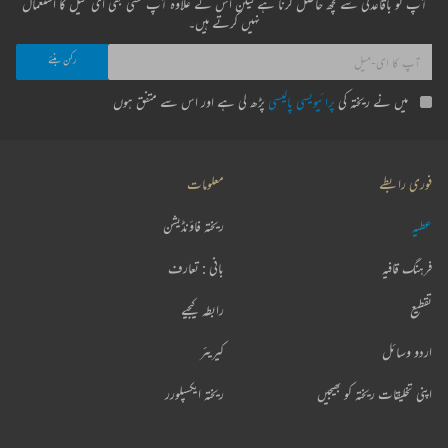
آپ کو باقاعدگی سے کچھ حاصل کرنا ہے لیکن اس کے علاوہ آپ کسی بھی ای میل کا استعمال
نہیں کرتے ہیں۔
میں نے ریختہ کی
پرائیویسی پالیسی
پڑھ لی ہے اور اس سے متفق ہوں
فوری رابطے
معلومات
عطیہ
ریختہ فاؤنڈیشن
فرہنگ قافیہ
بانی : تعارف
تقطیع
رابطہ کیجیے
اردو وسائل
کیریئر
اپنی تخلیقات ریختہ کو بھیجیں
ریختہ ایکسپلورر