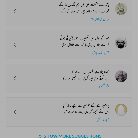
باشندے حقیقت میں ہیں ہم ملک_بقا کے
کچھ روز سے میہمان ہیں اس دار_فنا کے
مردان علی خاں رانا
کھو کے دل میرا تمہیں نا_حق پشیمانی ہوئی
تم سے نادانی ہوئی یا مجھ سے نادانی ہوئی
جلیل مانک پوری
بجھتا چلا ہے شعلہ دل_داغدار کا
اب کوئی دم میں کوچ ہے شمع_مزار کا
فاخر لکھنوی
برہمن لے کے جو میرے لیے زنار آیا
اس نے سمجھا کہ یہی بت کا خریدار آیا
جمیلہ خدا بخش
SHOW MORE SUGGESTIONS