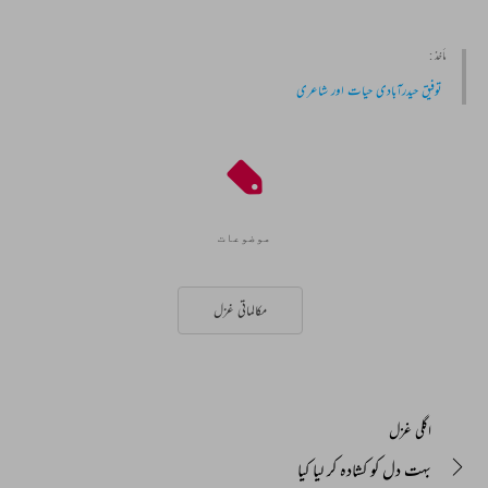
مأخذ :
توفیق حیدرآبادی حیات اور شاعری
موضوعات
مکالماتی غزل
اگلی غزل
بہت دل کو کشادہ کر لیا کیا