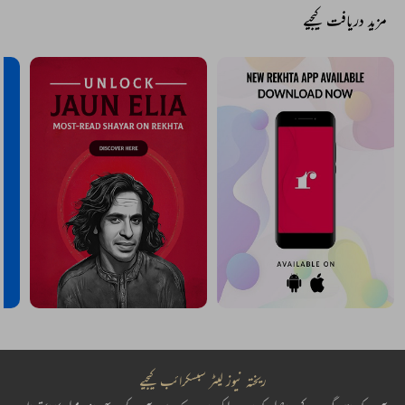
مزید دریافت کیجیے
ریختہ نیوز لیٹر سبسکرائب کیجیے