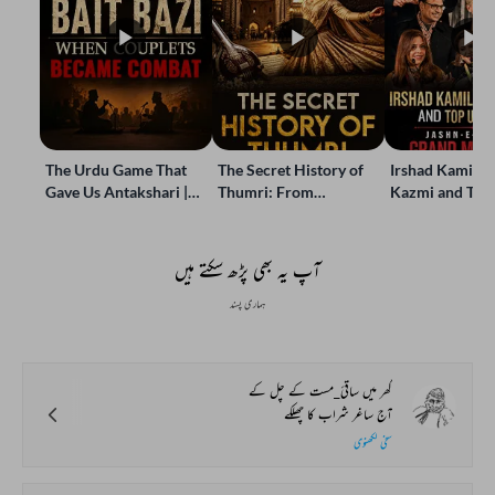
The Urdu Game That
The Secret History of
Irshad Kamil, B
Gave Us Antakshari |
Thumri: From
Kazmi and Top
Bait Bazi Explained
Lucknow’s Courts to
Poets Live at t
Global Stages
e-Rekhta Lond
Mushaira
آپ یہ بھی پڑھ سکتے ہیں
ہماری پسند
گھر میں ساقیٔ_مست کے چل کے
آج ساغر شراب کا چھلکے
سخی لکھنوی