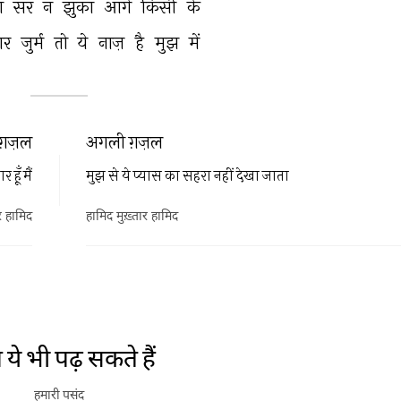
ा 
सर 
न 
झुका 
आगे 
किसी 
के 
गर 
जुर्म 
तो 
ये 
नाज़ 
है 
मुझ 
में 
ग़ज़ल
अगली ग़ज़ल
 हूँ मैं
मुझ से ये प्यास का सहरा नहीं देखा जाता
र हामिद
हामिद मुख़्तार हामिद
ये भी पढ़ सकते हैं
हमारी पसंद