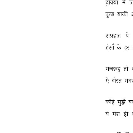
दुनिया 
मैं 
ति
कुछ 
बाक़ी 
सफ़्हात 
पे 
इंसाँ 
के 
हर 
मजरूह 
तो 
ऐ 
दोस्त 
मगर
कोई 
मुझे 
ब
ये 
मेरा 
ही 