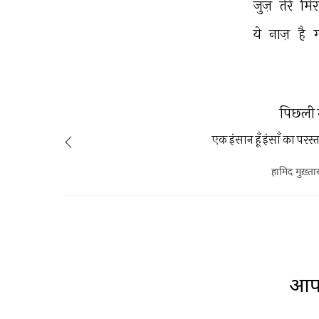
जुज़ 
तेरे 
मिर
ये 
नाज़ 
है 
पिछली 
एक इंसान हूँ इंसाँ का परस्तार
हामिद मुख़्ता
आप 