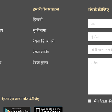
हमारी वेबसाइट्स
संपर्क कीजिए
हिन्दवी
चय
सूफ़ीनामा
रेख़्ता डिक्शनरी
रेख़्ता लर्निंग
रर
रेख़्ता बुक्स
रेख़्ता ऐप डाउनलोड कीजिए
मैंने रेख़्ता क