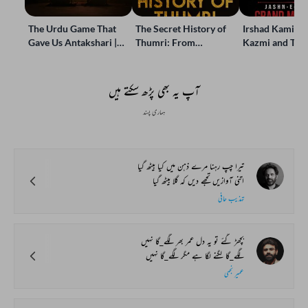
The Urdu Game That
The Secret History of
Irshad Kamil, B
Gave Us Antakshari |
Thumri: From
Kazmi and Top
Bait Bazi Explained
Lucknow’s Courts to
Poets Live at t
Global Stages
e-Rekhta Lond
Mushaira
آپ یہ بھی پڑھ سکتے ہیں
ہماری پسند
تیرا چپ رہنا مرے ذہن میں کیا بیٹھ گیا
اتنی آوازیں تجھے دیں کہ گلا بیٹھ گیا
تہذیب حافی
بچھڑ گئے تو یہ دل عمر بھر لگے_گا نہیں
لگے_گا لگنے لگا ہے مگر لگے_گا نہیں
عمیر نجمی