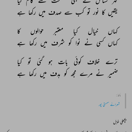
گہر 
شناس 
نے 
بھی 
مصلحت 
سے 
کام 
لیا 
یقیں 
کا 
نور 
تو 
کب 
سے 
صدف 
میں 
رکھا 
ہے 
کہاں 
خیال 
کیا 
معتبر 
حوالوں 
کا 
کہاں 
کسی 
نے 
نوا 
کو 
شرف 
میں 
رکھا 
ہے 
ترے 
خلاف 
کوئی 
بات 
ہو 
گئی 
تو 
کیا 
ضمیر 
نے 
مرے 
مجھ 
کو 
ہدف 
میں 
رکھا 
ہے 
مأخذ :
شعرائے سمستی پور
پچھلی غزل