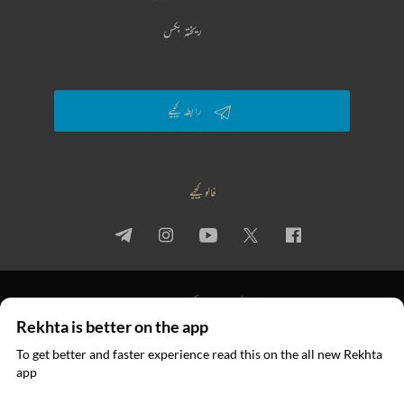
ریختہ بکس
رابطہ کیجیے
فالو کیجیے
پرائیویسی پالیسی
استعمال کی شرائط
جملہ حقوق
Rekhta is better on the app
© 2026 Rekhta™ Foundation. All rights reserved.
To get better and faster experience read this on the all new Rekhta
ایپ میں
app
پڑھیے