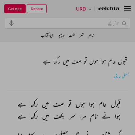
URD
Get App
Donate
شاعر
شعر
لغت
ویڈیو
ای-کتاب
قبول عام ہوا ہوں تو صف میں رکھا ہے
بسمل عارفی
قبول 
عام 
ہوا 
ہوں 
تو 
صف 
میں 
رکھا 
ہے 
ہوا 
نے 
نام 
مرا 
سر 
بکف 
میں 
رکھا 
ہے 