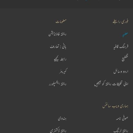
فوری رابطے
معلومات
عطیہ
ریختہ فاؤنڈیشن
فرہنگ قافیہ
بانی : تعارف
تقطیع
رابطہ کیجیے
اردو وسائل
کیریئر
اپنی تخلیقات ریختہ کو بھیجیں
ریختہ ایکسپلورر
ہماری ویب سائٹس
صوفی نامہ
ہندوی
ریختہ لرننگ
ریختہ ڈکشنری