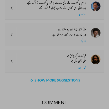
جو ہم پہ گزرے تھے رنج سارے جو خود پہ گزرے تو لوگ سمجھے
جب اپنی اپنی محبتوں کے عذاب جھیلے تو لوگ سمجھے
احمد سلمان
کوئی اتنا پیارا کیسے ہو سکتا ہے
پھر سارے کا سارا کیسے ہو سکتا ہے
جواد شیخ
تم ثروت کو پڑھتی ہو
کتنی اچھی لڑکی ہو
علی زریون
SHOW MORE SUGGESTIONS
COMMENT