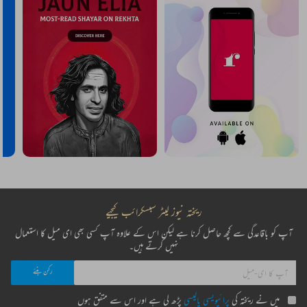
ریختہ نیوز لیٹر سبسکرائب کیجیے
آپ کو باقاعدگی سے کچھ حاصل کرنا ہے لیکن اس کے علاوہ آپ کسی بھی ای میل کا استعمال
نہیں کرتے ہیں۔
میں نے ریختہ کی
پرائیویسی پالیسی
پڑھ لی ہے اور اس سے متفق ہوں