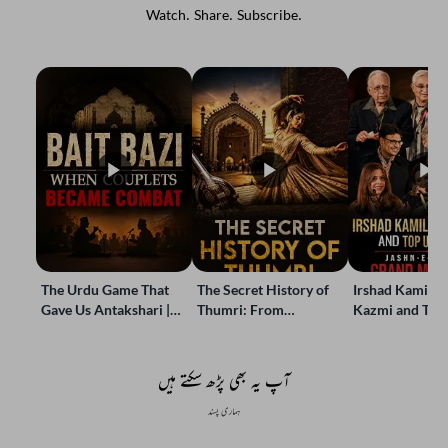
Watch. Share. Subscribe.
The Urdu Game That
The Secret History of
Irshad Kamil, B
Gave Us Antakshari |
Thumri: From
Kazmi and Top
Bait Bazi Explained
Lucknow’s Courts to
Poets Live at t
Global Stages
e-Rekhta Lond
Mushaira
آپ یہ بھی پڑھ سکتے ہیں
ہماری پسند