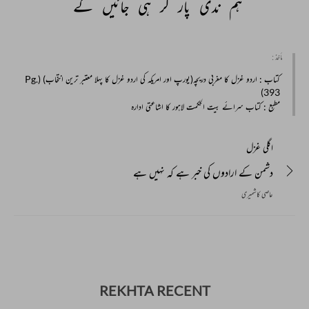
ہم 
ندی 
پار 
کر 
ہی 
جائیں 
گے 
مأخذ :
کتاب
: اردو غزل کا مغربی دریچہ(یورپ اور امریکہ کی اردو غزل کا پہلا معتبر ترین انتخاب) (Pg.
393)
مطبع
: کتاب سرائے بیت الحکمت لاہور کا اشاعتی ادارہ
اگلی غزل
دشمن کے ارادوں کی خبر ہے کہ نہیں ہے
عاصی کاشمیری
REKHTA RECENT