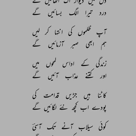
دل 
میں 
دیوار 
اک 
اٹھائیں 
گے 
درد 
تیرا 
الگ 
بسائیں 
گے 
آپ 
ظلموں 
کی 
انتہا 
کر 
لیں 
ہم 
ابھی 
صبر 
آزمائیں 
گے 
زندگی 
کے 
اداس 
لمحوں 
میں 
اور 
کتنے 
عذاب 
آئیں 
گے 
کاٹنا 
ہیں 
جڑیں 
قدامت 
کی 
پودے 
اب 
کچھ 
نئے 
لگائیں 
گے 
کوئی 
سیلاب 
آنے 
تک 
آسیؔ 