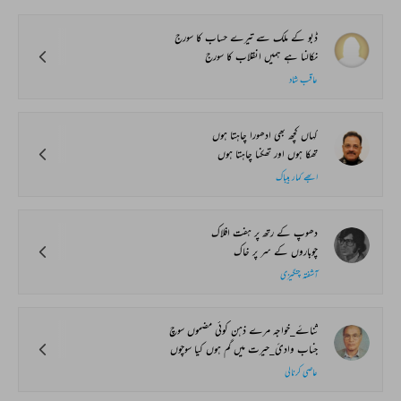
ڈبو کے ملک سے تیرے حساب کا سورج
نکالنا ہے ہمیں انقلاب کا سورج
عاقب شاد
کہاں کچھ بھی ادھورا چاہتا ہوں
تھکا ہوں اور تھکنا چاہتا ہوں
ابھے کمار بیباک
دھوپ کے رتھ پر ہفت افلاک
چوباروں کے سر پر خاک
آشفتہ چنگیزی
ثناۓ_خواجہ مرے ذہن کوئی مضموں سوچ
جناب وادیٔ_حیرت میں گم ہوں کیا سوچوں
عاصی کرنالی