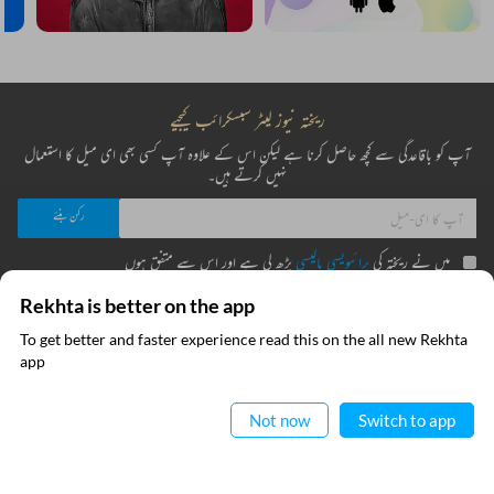
ریختہ نیوز لیٹر سبسکرائب کیجیے
آپ کو باقاعدگی سے کچھ حاصل کرنا ہے لیکن اس کے علاوہ آپ کسی بھی ای میل کا استعمال
نہیں کرتے ہیں۔
میں نے ریختہ کی
پرائیویسی پالیسی
پڑھ لی ہے اور اس سے متفق ہوں
Rekhta is better on the app
To get better and faster experience read this on the all new Rekhta
فوری رابطے
معلومات
ایپ میں
app
پڑھیے
عطیہ
ریختہ فاؤنڈیشن
Not now
Switch to app
فرہنگ قافیہ
بانی : تعارف
تقطیع
رابطہ کیجیے