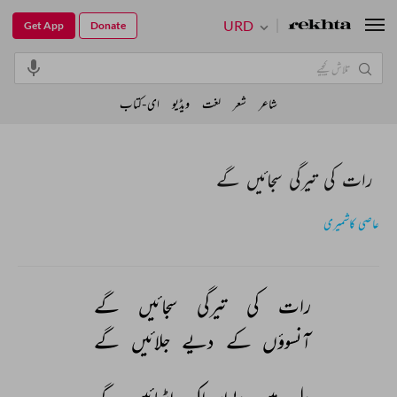
URD
Get App
Donate
شاعر
شعر
لغت
ویڈیو
ای-کتاب
رات کی تیرگی سجائیں گے
عاصی کاشمیری
رات 
کی 
تیرگی 
سجائیں 
گے 
آنسوؤں 
کے 
دیے 
جلائیں 
گے 