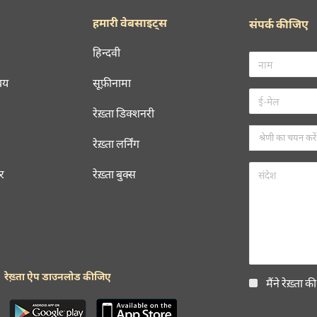
हमारी वेबसाइट्स
संपर्क कीजिए
हिन्दवी
चय
सूफ़ीनामा
रेख़्ता डिक्शनरी
रेख़्ता लर्निंग
रर
रेख़्ता बुक्स
रेख़्ता ऐप डाउनलोड कीजिए
मैंने रेख़्ता क