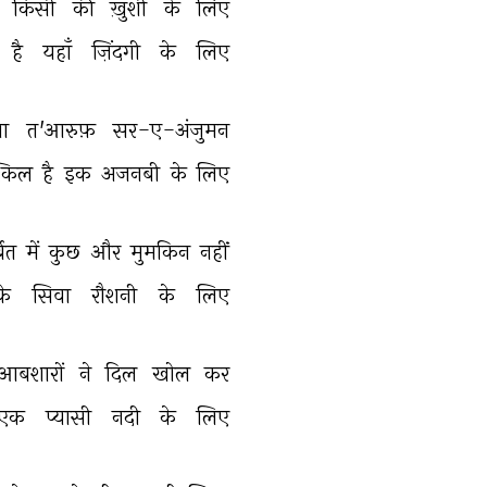
 
किसी 
की 
ख़ुशी 
के 
लिए 
है 
यहाँ 
ज़िंदगी 
के 
लिए 
ा 
त'आरुफ़ 
सर-ए-अंजुमन 
्किल 
है 
इक 
अजनबी 
के 
लिए 
बत 
में 
कुछ 
और 
मुमकिन 
नहीं 
के 
सिवा 
रौशनी 
के 
लिए 
आबशारों 
ने 
दिल 
खोल 
कर 
एक 
प्यासी 
नदी 
के 
लिए 