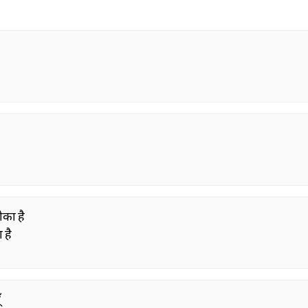
ोका है
 है
ँ