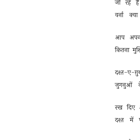
जी 
रहे 
हैं
वर्ना 
क्या 
आप 
अपन
कितना 
मुश
दश्त-ए-ग़ुर्
जुगनुओं 
रख 
दिए 
दश्त 
में 