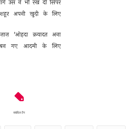
गे 
उस 
ने 
भी 
रख 
दी 
सिपर 
शहूर 
अपनी 
ख़ुदी 
के 
लिए 
ज़ाज़ 
'ओहदा 
क़यादत 
अना 
बन 
गए 
आदमी 
के 
लिए 
संबंधित टैग