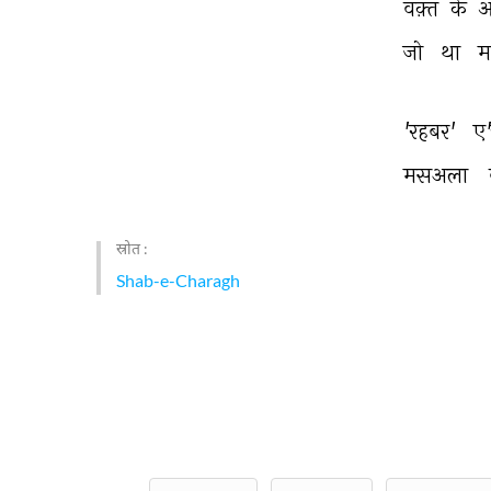
वक़्त 
के 
आ
जो 
था 
म
'रहबर' 
ए'
मसअला 
स्रोत :
Shab-e-Charagh