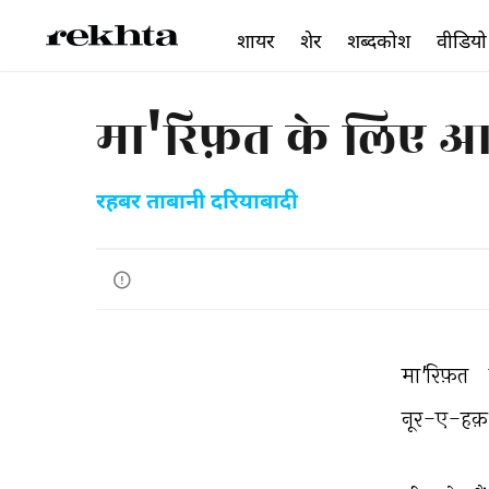
शायर
शेर
शब्दकोश
वीडियो
मा'रिफ़त के लिए 
रहबर ताबानी दरियाबादी
मा'रिफ़त 
नूर-ए-हक़