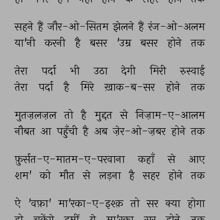
सहने 
हैं 
जौर-ओ-सितम 
झेलने 
हैं 
रंज-ओ-अलम 
या'नी 
करनी 
है 
बसर 
'उम्र 
बसर 
होने 
तक 
तेरा 
पर्दा 
भी 
उठा 
देगी 
मिरी 
रुस्वाई 
तेरा 
पर्दा 
है 
मिरे 
ख़ाक-ब-सर 
होने 
तक 
मुतज़लज़ल 
तो 
है 
मुद्दत 
से 
निज़ाम-ए-आलम 
नौबत 
आ 
पहुँची 
है 
अब 
ज़ेर-ओ-ज़बर 
होने 
तक 
फ़ुर्सत-ए-मातम-ए-परवाना 
कहाँ 
से 
आए 
शम' 
को 
मौत 
से 
लड़ना 
है 
सहर 
होने 
तक 
ऐ 
'वफ़ा' 
मा'रका-ए-इश्क़ 
तो 
सर 
क्या 
होगा 
हो 
चुकेंगे 
हमीं 
ये 
मा'रका 
सर 
होने 
तक 