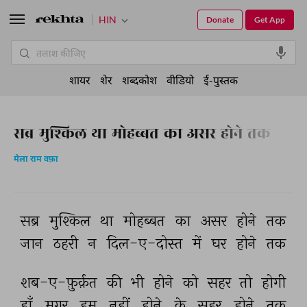
HIN
Donate
Get App
शायर
शेर
शब्दकोश
वीडियो
ई-पुस्तक
सब्र मुश्किल था मोहब्बत का असर होने तक
मेला राम वफ़ा
सब्र 
मुश्किल 
था 
मोहब्बत 
का 
असर 
होने 
तक 
जान 
ठहरी 
न 
दिल-ए-दोस्त 
में 
घर 
होने 
तक 
शब-ए-फ़ुर्क़त 
की 
भी 
होने 
को 
सहर 
तो 
होगी 
हाँ 
मगर 
हम 
नहीं 
होने 
के 
सहर 
होने 
तक 