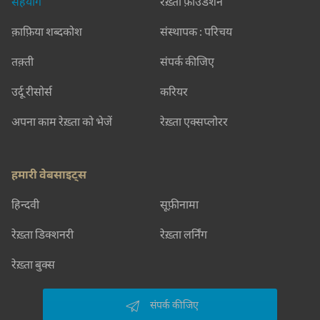
सहयोग
रेख़्ता फ़ाउंडेशन
क़ाफ़िया शब्दकोश
संस्थापक : परिचय
तक़्ती
संपर्क कीजिए
उर्दू रीसोर्स
करियर
अपना काम रेख़्ता को भेजें
रेख़्ता एक्सप्लोरर
हमारी वेबसाइट्स
हिन्दवी
सूफ़ीनामा
रेख़्ता डिक्शनरी
रेख़्ता लर्निंग
रेख़्ता बुक्स
संपर्क कीजिए