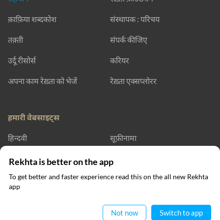
क़ाफ़िया शब्दकोश
संस्थापक : परिचय
तक़्ती
संपर्क कीजिए
उर्दू रीसोर्स
करियर
अपना काम रेख़्ता को भेजें
रेख़्ता एक्सप्लोरर
हमारी वेबसाइट्स
हिन्दवी
सूफ़ीनामा
रेख़्ता डिक्शनरी
रेख़्ता लर्निंग
Rekhta is better on the app
To get better and faster experience read this on the all new Rekhta
रेख़्ता बुक्स
app
ऐप में पढ़िए
संपर्क कीजिए
Not now
Switch to app