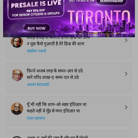
आप ये भी पढ़ सकते हैं
हमारी पसंद
उजड़ उजड़ के सँवरती है तेरे हिज्र की शाम
न पूछ कैसे गुज़रती है तेरे हिज्र की शाम
मोहसिन नक़वी
फ़ित्ने अजब तरह के समन-ज़ार से उठे
सारे परिंद शाख़-ए-समर-दार से उठे
अकबर हैदराबादी
यूँ भी नहीं कि शाम-ओ-सहर इंतिज़ार था
कहते नहीं थे मुँह से मगर इंतिज़ार था
ज़फ़र इक़बाल
अश्क-ए-रवाँ की नहर है और हम हैं दोस्तो