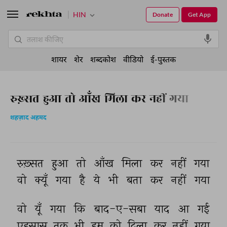
HIN
Donate
Get App
शायर
शेर
शब्दकोश
वीडियो
ई-पुस्तक
रुख़्सत हुआ तो आँख मिला कर नहीं गया
शहज़ाद अहमद
रुख़्सत 
हुआ 
तो 
आँख 
मिला 
कर 
नहीं 
गया 
वो 
क्यूँ 
गया 
है 
ये 
भी 
बता 
कर 
नहीं 
गया 
वो 
यूँ 
गया 
कि 
बाद-ए-सबा 
याद 
आ 
गई 
एहसास 
तक 
भी 
हम 
को 
दिला 
कर 
नहीं 
गया 