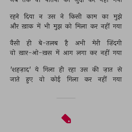
रहने 
दिया 
न 
उस 
ने 
किसी 
काम 
का 
मुझे 
और 
ख़ाक 
में 
भी 
मुझ 
को 
मिला 
कर 
नहीं 
गया 
वैसी 
ही 
बे-तलब 
है 
अभी 
मेरी 
ज़िंदगी 
वो 
ख़ार-ओ-ख़स 
में 
आग 
लगा 
कर 
नहीं 
गया 
'शहज़ाद' 
ये 
गिला 
ही 
रहा 
उस 
की 
ज़ात 
से 
जाते 
हुए 
वो 
कोई 
गिला 
कर 
नहीं 
गया 