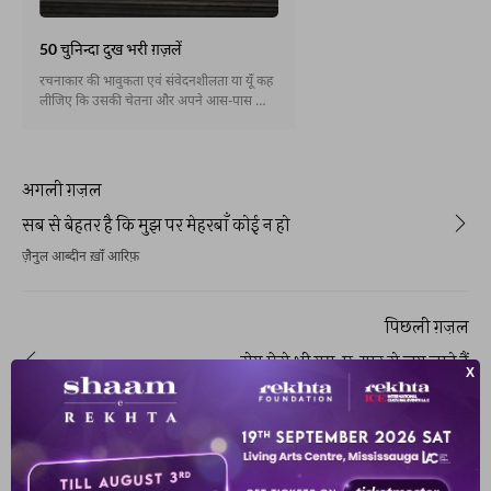
50 चुनिन्दा दुख भरी ग़ज़लें
रचनाकार की भावुकता एवं संवेदनशीलता या यूँ कह
लीजिए कि उसकी चेतना और अपने आस-पास की
दुनिया को देखने एवं एहसास करने की कल्पना-शक्ति
से ही साहित्य में हँसी-ख़ुशी जैसे भावों की तरह उदासी
का भी चित्रण संभव होता है । उर्दू क्लासिकी शायरी
में ये उदासी परंपरागत एवं असफल प्रेम के कारण
अगली ग़ज़ल
नज़र आती है । अस्ल में रचनाकार अपनी रचना में
दुनिया की बे-ढंगी सूरतों को व्यवस्थित करना चाहता
सब से बेहतर है कि मुझ पर मेहरबाँ कोई न हो
है,लेकिन उसको सफलता नहीं मिलती । असफलता
ज़ैनुल आब्दीन ख़ाँ आरिफ़
का यही एहसास साहित्य और शायरी में उदासी को
जन्म देता है । यहाँ उदासी के अलग-अलग भाव को
शायरी के माध्यम से आपके समक्ष पेश किया जा रहा
है ।
पिछली ग़ज़ल
रोग ऐसे भी ग़म-ए-यार से लग जाते हैं
अहमद फ़राज़