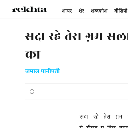
शायर
शेर
शब्दकोश
वीडियो
सदा रहे तेरा ग़म 
का
जमाल पानीपती
सदा 
रहे 
तेरा 
ग़म 
ये 
दौलत-ए-दिल 
बहम