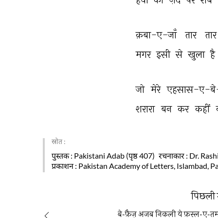
क़बा-ए-जाँ 
तार 
तार
मगर 
इसी 
से 
खुला 
है 
जो 
मेरे 
एहसास-ए-बे-ज
शरारा 
बन 
कर 
कहीं 
स्रोत :
पुस्तक
: Pakistani Adab (पृष्ठ 407)
रचनाकार
: Dr. Ras
प्रकाशन
: Pakistan Academy of Letters, Islambad, P
पिछली 
बे-फ़ैज़ अजब निकली ये फ़स्ल-ए-तमन