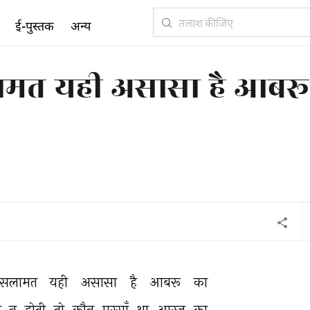
ई-पुस्तक
अन्य
सलामत यही असासा है आबरू
सलामत 
यही 
असासा 
है 
आबरू 
का 
 
न 
होती 
तो 
कौन 
पुरसाँ 
था 
आरज़ू 
का 