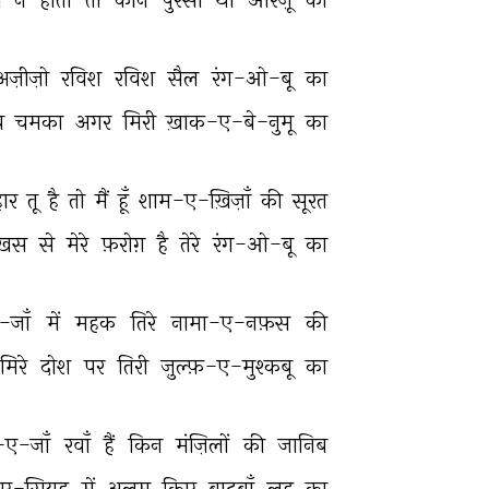
अज़ीज़ो 
रविश 
रविश 
सैल 
रंग-ओ-बू 
का 
 
चमका 
अगर 
मिरी 
ख़ाक-ए-बे-नुमू 
का 
ार 
तू 
है 
तो 
मैं 
हूँ 
शाम-ए-ख़िज़ाँ 
की 
सूरत 
ख़स 
से 
मेरे 
फ़रोग़ 
है 
तेरे 
रंग-ओ-बू 
का 
जाँ 
में 
महक 
तिरे 
नामा-ए-नफ़स 
की 
मिरे 
दोश 
पर 
तिरी 
ज़ुल्फ़-ए-मुश्कबू 
का 
-ए-जाँ 
रवाँ 
हैं 
किन 
मंज़िलों 
की 
जानिब 
ए-सियह 
में 
अलम 
किए 
बादबाँ 
लहू 
का 