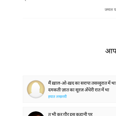
जमाल प
आप 
मैं ख़ाल-ओ-ख़द का सरापा तसव्वुरात में था
दमकती ज़ात का सूरज अँधेरी रात में था
हयात लखनवी
तू भी कर ग़ौर इस कहानी पर