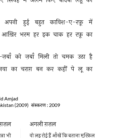
 
अपनी 
हुई 
बहुत 
काविश-ए-रफ़ू 
में 
आख़िर 
भरम 
हर 
इक 
चाक 
हर 
रफ़ू 
का 
़बाँ 
को 
ज़बाँ 
मिली 
तो 
चमक 
उठा 
है 
नवा 
का 
चराग़ 
बन 
कर 
कहीं 
पे 
लू 
का 
hid Amjad
akistan (2009)
संस्करण
: 2009
ग़ज़ल
अगली ग़ज़ल
्ना भी
वो लहू रोई हैं आँखें कि बताना मुश्किल