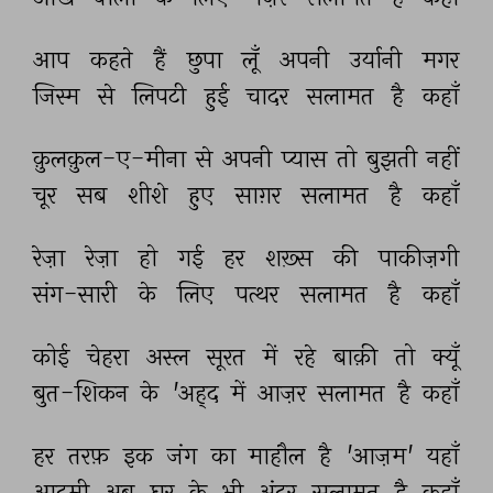
आप 
कहते 
हैं 
छुपा 
लूँ 
अपनी 
उर्यानी 
मगर 
जिस्म 
से 
लिपटी 
हुई 
चादर 
सलामत 
है 
कहाँ 
क़ुलक़ुल-ए-मीना 
से 
अपनी 
प्यास 
तो 
बुझती 
नहीं 
चूर 
सब 
शीशे 
हुए 
साग़र 
सलामत 
है 
कहाँ 
रेज़ा 
रेज़ा 
हो 
गई 
हर 
शख़्स 
की 
पाकीज़गी 
संग-सारी 
के 
लिए 
पत्थर 
सलामत 
है 
कहाँ 
कोई 
चेहरा 
अस्ल 
सूरत 
में 
रहे 
बाक़ी 
तो 
क्यूँ 
बुत-शिकन 
के 
'अह्द 
में 
आज़र 
सलामत 
है 
कहाँ 
हर 
तरफ़ 
इक 
जंग 
का 
माहौल 
है 
'आज़म' 
यहाँ 
आदमी 
अब 
घर 
के 
भी 
अंदर 
सलामत 
है 
कहाँ 