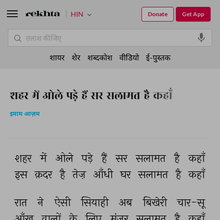
HIN
Donate
Get App
शायर
शेर
शब्दकोश
वीडियो
ई-पुस्तक
शहर में ओले पड़े हैं सर सलामत है कहाँ
इमाम आज़म
शहर 
में 
ओले 
पड़े 
हैं 
सर 
सलामत 
है 
कहाँ 
इस 
क़दर 
है 
तेज़ 
आँधी 
घर 
सलामत 
है 
कहाँ 
रात 
ने 
ऐसी 
सियाही 
अब 
बिखेरी 
चार-सू 
आँख 
वालों 
के 
लिए 
मंज़र 
सलामत 
है 
कहाँ 