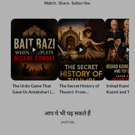
Watch. Share. Subscribe.
The Urdu Game That
The Secret History of
Irshad Kamil, B
Gave Us Antakshari |
Thumri: From
Kazmi and Top
Bait Bazi Explained
Lucknow’s Courts to
Poets Live at t
Global Stages
e-Rekhta Lond
Mushaira
आप ये भी पढ़ सकते हैं
हमारी पसंद