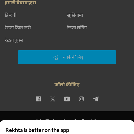
हमारी वेबसाइट्स
हिन्दवी
सूफ़ीनामा
रेख़्ता डिक्शनरी
रेख़्ता लर्निंग
रेख़्ता बुक्स
संपर्क कीजिए
फॉलो कीजिए
प्राइवेसी पॉलिसी
इस्तेमाल की शर्तें
कॉपीराइट
Rekhta is better on the app
© 2026 Rekhta™ Foundation. All rights reserved.