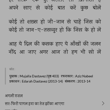
अपने 
साए 
से 
कोई 
बात 
करें 
कुछ 
बोलें 
कोई 
तो 
शख़्स 
हो 
जी-जान 
से 
चाहें 
जिस 
को 
कोई 
तो 
जान-ए-तसव्वुर 
हो 
कि 
जिस 
के 
हो 
लें 
आह 
ये 
दिल 
की 
कसक 
हाए 
ये 
आँखों 
की 
जलन 
नींद 
आ 
जाए 
अगर 
आज 
तो 
हम 
भी 
सो 
लें 
स्रोत :
पुस्तक
: Mujalla Dastavez (पृष्ठ 403)
रचनाकार
: Aziz Nabeel
प्रकाशन
: Edarah Dastavez (2013-14)
संस्करण
: 2013-14
अगली ग़ज़ल
सर-फिरी पागल हवा का तेज़ झोंका आएगा