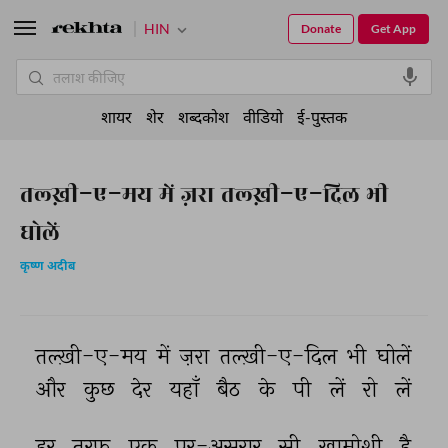
HIN
Donate
Get App
शायर
शेर
शब्दकोश
वीडियो
ई-पुस्तक
तल्ख़ी-ए-मय में ज़रा तल्ख़ी-ए-दिल भी
घोलें
कृष्ण अदीब
तल्ख़ी-ए-मय 
में 
ज़रा 
तल्ख़ी-ए-दिल 
भी 
घोलें 
और 
कुछ 
देर 
यहाँ 
बैठ 
के 
पी 
लें 
रो 
लें 
हर 
तरफ़ 
एक 
पुर-असरार 
सी 
ख़ामोशी 
है 