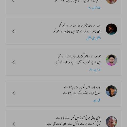
جسم کی آنکھ میں آ جائیں نہ یک_دم آنسو
عاجز کمال رانا
جلد_از_جلد بچھڑ جاؤں دعا دے مجھ کو
یہی بہتر ہے ترے حق میں بھلا دے مجھ کو
افضل علی افضل
جو تیرے ساتھ گزاری وہ رات لے آیا
میں اپنے خواب سبھی اپنے ساتھ لے آیا
نور این ساحر
جب جب اس کو یار منانا پڑتا ہے
سرخ لبادہ اوڑھ کے جانا پڑتا ہے
علی ساجد
بڑی جانی ہوئی آواز میں کس نے بلایا ہے
کوئی گزرے ہوئے وقتوں سے شاید لوٹ آیا ہے