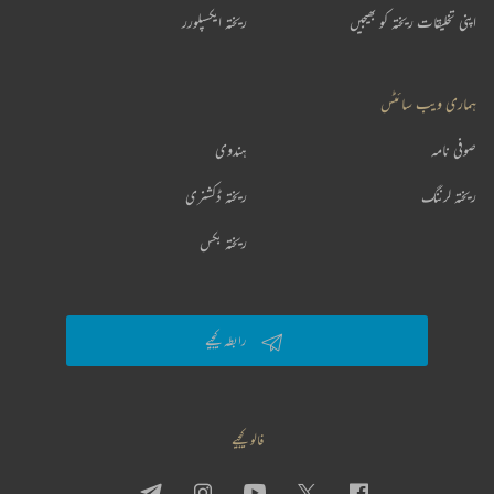
اپنی تخلیقات ریختہ کو بھیجیں
ریختہ ایکسپلورر
ہماری ویب سائٹس
صوفی نامہ
ہندوی
ریختہ لرننگ
ریختہ ڈکشنری
ریختہ بکس
رابطہ کیجیے
فالو کیجیے