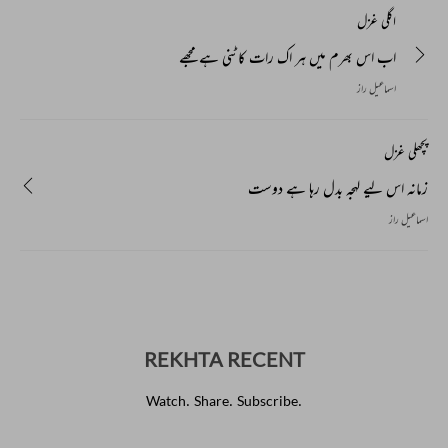
اگلی غزل
اب اس بھرم میں ہر اک رات کاٹنی ہے مجھے
اسماعیل راز
پچھلی غزل
زمانہ اس لیے لہجہ بدل رہا ہے دوست
اسماعیل راز
REKHTA RECENT
Watch. Share. Subscribe.