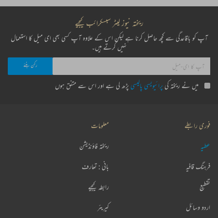
ریختہ نیوز لیٹر سبسکرائب کیجیے
آپ کو باقاعدگی سے کچھ حاصل کرنا ہے لیکن اس کے علاوہ آپ کسی بھی ای میل کا استعمال
نہیں کرتے ہیں۔
میں نے ریختہ کی
پرائیویسی پالیسی
پڑھ لی ہے اور اس سے متفق ہوں
فوری رابطے
معلومات
عطیہ
ریختہ فاؤنڈیشن
فرہنگ قافیہ
بانی : تعارف
تقطیع
رابطہ کیجیے
اردو وسائل
کیریئر