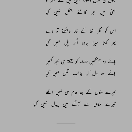
مجنوں 
کی 
طرح 
چھوڑا 
نہیں 
میں 
نے 
شہر 
کو 
یعنی 
میں 
ہجر 
کاٹنے 
جنگل 
نہیں 
گیا 
اس 
کو 
نظر 
اٹھا 
کے 
ذرا 
دیکھنے 
تو 
دے 
پھر 
کہنا 
میرا 
جادو 
اگر 
چل 
نہیں 
گیا 
ہائے 
وہ 
آنکھیں 
ٹاٹ 
کو 
تکتے 
ہی 
بجھ 
گئیں 
ہائے 
وہ 
دل 
کہ 
جانب 
مخمل 
نہیں 
گیا 
تیرے 
مکاں 
کے 
بعد 
قدم 
ہی 
نہیں 
اٹھے 
تیرے 
مکاں 
سے 
آگے 
میں 
پیدل 
نہیں 
گیا 