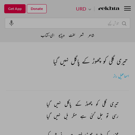
URD
Get App
Donate
شاعر
شعر
لغت
ویڈیو
ای-کتاب
تیری گلی کو چھوڑ کے پاگل نہیں گیا
اسماعیل راز
تیری 
گلی 
کو 
چھوڑ 
کے 
پاگل 
نہیں 
گیا 
رسی 
تو 
جل 
گئی 
ہے 
مگر 
بل 
نہیں 
گیا 