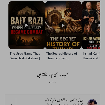
The Urdu Game That
The Secret History of
Irshad Kamil, B
Gave Us Antakshari |
Thumri: From
Kazmi and Top
Bait Bazi Explained
Lucknow’s Courts to
Poets Live at t
Global Stages
e-Rekhta Lond
Mushaira
آپ یہ بھی پڑھ سکتے ہیں
ہماری پسند
دل کی آنکھوں سے نکلتے ہیں جو کم کم آنسو