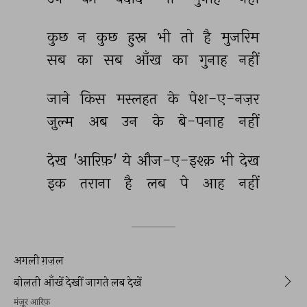
कुछ 
न 
कुछ 
हुस्न 
भी 
तो 
है 
मुजरिम 
सब 
का 
सब 
आँख 
का 
गुनाह 
नहीं 
जाने 
किस 
मस्लहत 
के 
पेश-ए-नज़र 
ज़ुल्म 
अब 
उन 
के 
बे-पनाह 
नहीं 
देख 
'आरिफ़' 
ये 
औज-ए-इश्क़ 
भी 
देख 
इक 
तराना 
है 
लब 
पे 
आह 
नहीं 
अगली ग़ज़ल
बोलती आँखें देखीं जागते लब देखें
मंज़ूर आरिफ़