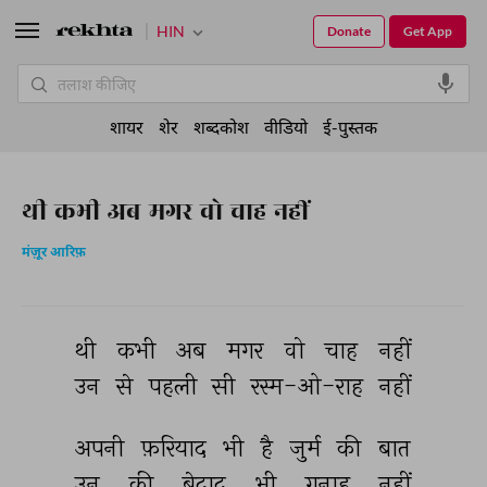
HIN
Donate
Get App
शायर
शेर
शब्दकोश
वीडियो
ई-पुस्तक
थी कभी अब मगर वो चाह नहीं
मंज़ूर आरिफ़
थी 
कभी 
अब 
मगर 
वो 
चाह 
नहीं 
उन 
से 
पहली 
सी 
रस्म-ओ-राह 
नहीं 
अपनी 
फ़रियाद 
भी 
है 
जुर्म 
की 
बात 
उन 
की 
बेदाद 
भी 
गुनाह 
नहीं 