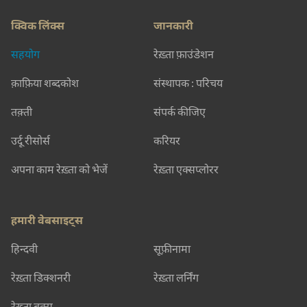
क्विक लिंक्स
जानकारी
सहयोग
रेख़्ता फ़ाउंडेशन
क़ाफ़िया शब्दकोश
संस्थापक : परिचय
तक़्ती
संपर्क कीजिए
उर्दू रीसोर्स
करियर
अपना काम रेख़्ता को भेजें
रेख़्ता एक्सप्लोरर
हमारी वेबसाइट्स
हिन्दवी
सूफ़ीनामा
रेख़्ता डिक्शनरी
रेख़्ता लर्निंग
रेख़्ता बुक्स