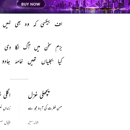
اک 
مشق 
اضطراب 
کا 
رکھا 
ہے 
اف 
بیکسی 
کہ 
وہ 
بھی 
نہیں 
بزم 
سخن 
میں 
آگ 
لگا 
دی 
س
کیا 
بجلیاں 
تھیں 
خامۂ 
جادو 
پچھلی غزل
اگلی 
حسن فطرت کی آبرو مجھ سے
زنداں ن
اقبال سہ
اقبال سہیل