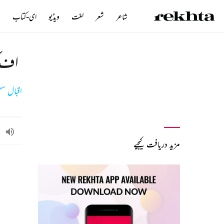
شاعر
شعر
لغت
ویڈیو
ای-کتاب
ن
اف کی
اقبال س
مزید دریافت کیجیے