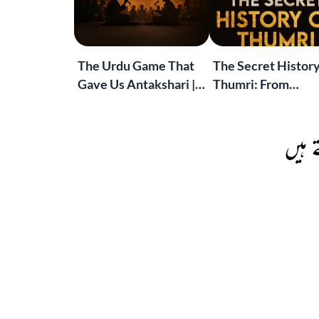
The Urdu Game That
The Secret History
Gave Us Antakshari |
Thumri: From
Bait Bazi Explained
Lucknow’s Courts 
Global Stages
 ہیں
RECITATIONS
نعمان شوق