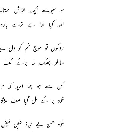
سو 
سجدے 
ایک 
لغزش 
مستانہ
اللہ 
کیا 
ادا 
ہے 
ترے 
بادہ 
روکوں 
تو 
موج 
غم 
کو 
دل 
بے
ساغر 
چھلک 
نہ 
جائے 
کف 
کس 
سے 
ہو 
پھر 
امید 
کہ 
تار
خود 
جا 
کے 
مل 
گیا 
صف 
مژگا
خود 
حسن 
بے 
نیاز 
نہیں 
فیض 