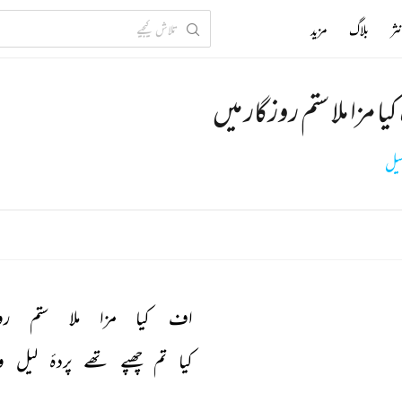
ثر
بلاگ
مزید
ا مزا ملا ستم روزگار میں
ہیل
اف 
کیا 
مزا 
ملا 
ستم 
رو
کیا 
تم 
چھپے 
تھے 
پردۂ 
لیل 
و