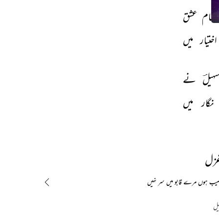
نام 
عشق 
اختیار 
میں 
ہیلؔ 
نے 
نگار 
میں 
غزل
صیب ہوں مرے قابو میں سر نہیں
یل