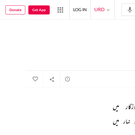
URD
LOG IN
Donate
Get App
زگار 
میں 
 
نہار 
میں 