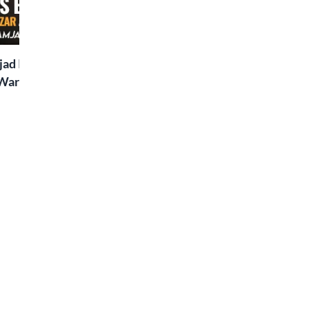
Two Sisters | Sunday
Rekhta Rub
Special
ad Islaam Amjad
Waris, Poetry and a
e in Words | Rekhta
aru