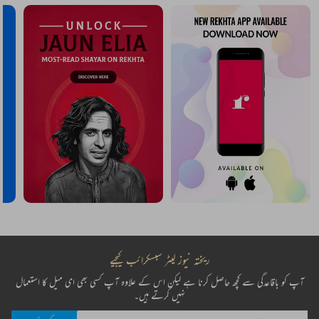
ریختہ نیوز لیٹر سبسکرائب کیجیے
آپ کو باقاعدگی سے کچھ حاصل کرنا ہے لیکن اس کے علاوہ آپ کسی بھی ای میل کا استعمال
نہیں کرتے ہیں۔