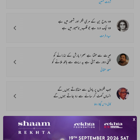
ثروت حسین
وہ روح بن کے مری فکر اور شعور میں ہے
وہ ایک درد ہے جو قلب_ناصبور میں ہے
سیدہ فرحت
حیرت سے تکتا ہے صحرا بارش کے نذرانے کو
کتنی دور سے آئی ہے یہ ریت سے ہاتھ ملانے کو
سعود عثمانی
جب فکروں پر بادل سے منڈلاتے ہوں_گے
انساں گھٹ کر سائے سے رہ جاتے ہوں_گے
کالی داس گپتا رضا
SHOW MORE SUGGESTIONS