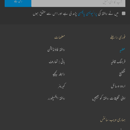
میں نے ریختہ کی
پرائیویسی پالیسی
پڑھ لی ہے اور اس سے متفق ہوں
فوری رابطے
معلومات
عطیہ
ریختہ فاؤنڈیشن
فرہنگ قافیہ
بانی : تعارف
تقطیع
رابطہ کیجیے
اردو وسائل
کیریئر
اپنی تخلیقات ریختہ کو بھیجیں
ریختہ ایکسپلورر
ہماری ویب سائٹس