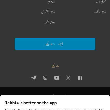
صوفی نامہ
ہندوی
ریختہ لرننگ
ریختہ ڈکشنری
ریختہ بکس
رابطہ کیجیے
فالو کیجیے
پرائیویسی پالیسی
استعمال کی شرائط
جملہ حقوق
Rekhta is better on the app
© 2026 Rekhta™ Foundation. All rights reserved.