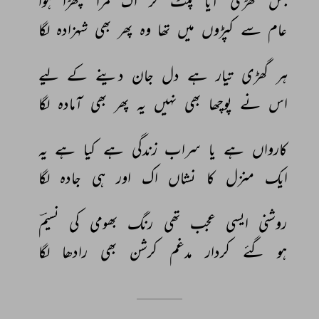
جس 
گھڑی 
آیا 
پلٹ 
کر 
اک 
مرا 
بچھڑا 
ہوا 
عام 
سے 
کپڑوں 
میں 
تھا 
وہ 
پھر 
بھی 
شہزادہ 
لگا 
ہر 
گھڑی 
تیار 
ہے 
دل 
جان 
دینے 
کے 
لیے 
اس 
نے 
پوچھا 
بھی 
نہیں 
یہ 
پھر 
بھی 
آمادہ 
لگا 
کارواں 
ہے 
یا 
سراب 
زندگی 
ہے 
کیا 
ہے 
یہ 
ایک 
منزل 
کا 
نشاں 
اک 
اور 
ہی 
جادہ 
لگا 
روشنی 
ایسی 
عجب 
تھی 
رنگ 
بھومی 
کی 
نسیمؔ 
ہو 
گئے 
کردار 
مدغم 
کرشن 
بھی 
رادھا 
لگا 