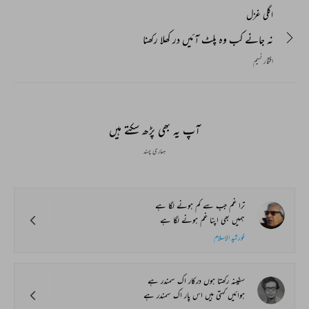
اگلی غزل
نہ جانے کب وہ پلٹ آئیں در کھلا رکھنا
افتخار نسیم
آپ یہ بھی پڑھ سکتے ہیں
ہماری پسند
ترا غم جب سے کم ہونے لگا ہے
ہمیں بھی اپنا غم ہونے لگا ہے
خورشید الاسلام
سفینہ رکھتا ہوں درکار اک سمندر ہے
ہوائیں کہتی ہیں اس پار اک سمندر ہے