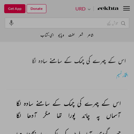
URD
Get App
Donate
شاعر
شعر
لغت
ویڈیو
ای-کتاب
اس کے چہرے کی چمک کے سامنے سادہ لگا
افتخار نسیم
اس 
کے 
چہرے 
کی 
چمک 
کے 
سامنے 
سادہ 
لگا 
آسماں 
پہ 
چاند 
پورا 
تھا 
مگر 
آدھا 
لگا 