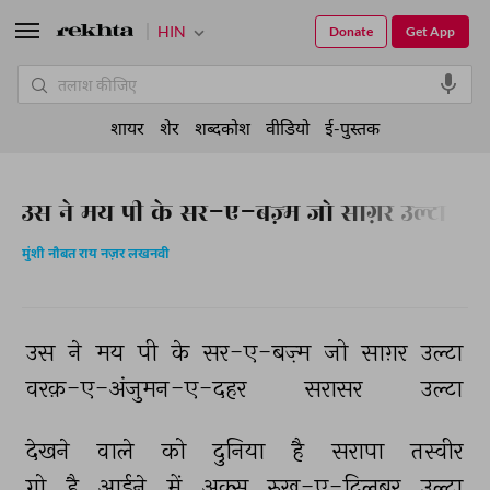
HIN
Donate
Get App
शायर
शेर
शब्दकोश
वीडियो
ई-पुस्तक
उस ने मय पी के सर-ए-बज़्म जो साग़र उल्टा
मुंशी नौबत राय नज़र लखनवी
उस 
ने 
मय 
पी 
के 
सर-ए-बज़्म 
जो 
साग़र 
उल्टा 
वरक़-ए-अंजुमन-ए-दहर 
सरासर 
उल्टा 
देखने 
वाले 
को 
दुनिया 
है 
सरापा 
तस्वीर 
गो 
है 
आईने 
में 
अक्स 
रुख़-ए-दिलबर 
उल्टा 