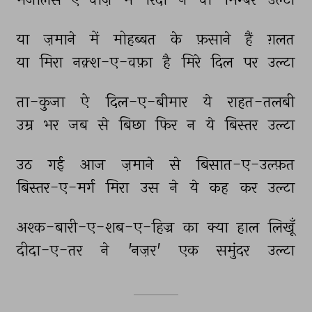
या 
ज़माने 
में 
मोहब्बत 
के 
फ़साने 
हैं 
ग़लत 
या 
मिरा 
नक़्श-ए-वफ़ा 
है 
मिरे 
दिल 
पर 
उल्टा 
ता-कुजा 
ऐ 
दिल-ए-बीमार 
ये 
राहत-तलबी 
उम्र 
भर 
जब 
से 
बिछा 
फिर 
न 
ये 
बिस्तर 
उल्टा 
उठ 
गई 
आज 
ज़माने 
से 
बिसात-ए-उल्फ़त 
बिस्तर-ए-मर्ग 
मिरा 
उस 
ने 
ये 
कह 
कर 
उल्टा 
अश्क-बारी-ए-शब-ए-हिज्र 
का 
क्या 
हाल 
लिखूँ 
दीदा-ए-तर 
ने 
'नज़र' 
एक 
समुंदर 
उल्टा 