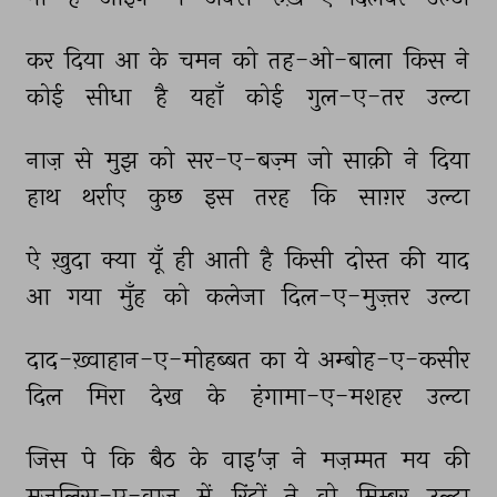
कर 
दिया 
आ 
के 
चमन 
को 
तह-ओ-बाला 
किस 
ने 
कोई 
सीधा 
है 
यहाँ 
कोई 
गुल-ए-तर 
उल्टा 
नाज़ 
से 
मुझ 
को 
सर-ए-बज़्म 
जो 
साक़ी 
ने 
दिया 
हाथ 
थर्राए 
कुछ 
इस 
तरह 
कि 
साग़र 
उल्टा 
ऐ 
ख़ुदा 
क्या 
यूँ 
ही 
आती 
है 
किसी 
दोस्त 
की 
याद 
आ 
गया 
मुँह 
को 
कलेजा 
दिल-ए-मुज़्तर 
उल्टा 
दाद-ख़्वाहान-ए-मोहब्बत 
का 
ये 
अम्बोह-ए-कसीर 
दिल 
मिरा 
देख 
के 
हंगामा-ए-मशहर 
उल्टा 
जिस 
पे 
कि 
बैठ 
के 
वाइ'ज़ 
ने 
मज़म्मत 
मय 
की 
मजलिस-ए-वाज़ 
में 
रिंदों 
ने 
वो 
मिम्बर 
उल्टा 