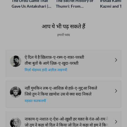
The Urdu Game That
The Secret History of
Irshad Kamil, B
Gave Us Antakshari |
Thumri: From
Kazmi and Top
Bait Bazi Explained
Lucknow’s Courts to
Poets Live at t
Global Stages
e-Rekhta Lond
Mushaira
आप ये भी पढ़ सकते हैं
हमारी पसंद
ऐ दिल ये है ख़िलाफ़-ए-रस्म-ए-वफ़ा-परस्ती
तौबा बुतों के आगे ज़िक्र-ए-ख़ुदा-परस्ती
मिर्ज़ा मोहम्मद हादी अज़ीज़ लखनवी
नहीं मुमकिन लब-ए-आशिक़ से हर्फ़-ए-मुद्दआ निकले
जिसे तुम ने किया ख़ामोश उस से क्या सदा निकले
वहशत कलकत्तवी
नाकाम-ए-नशात-ए-ऐश-ओ-ख़ुशी हर वक़्त के रंज-ओ-ग़म ने किया
जो तुम ने कहा वो दिल ने किया जो दिल ने कहा वो हम ने किया