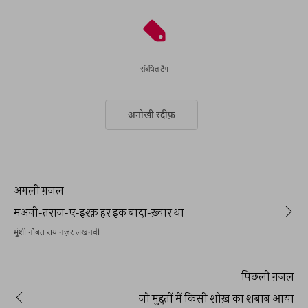
संबंधित टैग
अनोखी रदीफ़
अगली ग़ज़ल
मअनी-तराज़-ए-इश्क़ हर इक बादा-ख़्वार था
मुंशी नौबत राय नज़र लखनवी
पिछली ग़ज़ल
जो मुद्दतों में किसी शोख़ का शबाब आया