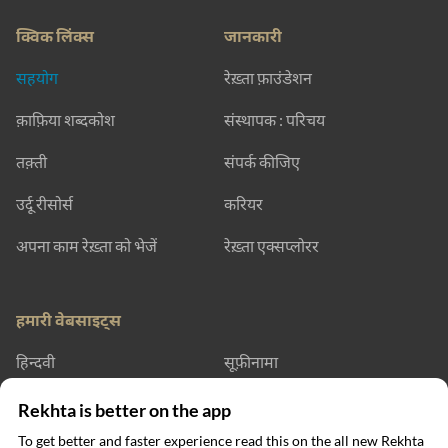
क्विक लिंक्स
जानकारी
सहयोग
रेख़्ता फ़ाउंडेशन
क़ाफ़िया शब्दकोश
संस्थापक : परिचय
तक़्ती
संपर्क कीजिए
उर्दू रीसोर्स
करियर
अपना काम रेख़्ता को भेजें
रेख़्ता एक्सप्लोरर
हमारी वेबसाइट्स
हिन्दवी
सूफ़ीनामा
रेख़्ता डिक्शनरी
रेख़्ता लर्निंग
Rekhta is better on the app
To get better and faster experience read this on the all new Rekhta
रेख़्ता बुक्स