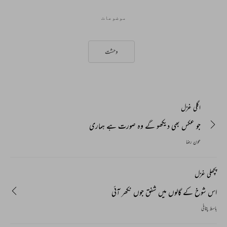
موضوعات
وحشت
اگلی غزل
جو عکس بھی دیکھو گے وہ صورت ہے ہماری
عون رضا
پچھلی غزل
اس شوخ کے گالوں میں شفق جوں نکھر آئی
باسط پتافی