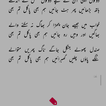
دونوں 
اپنی 
آن 
کے 
سچے 
دونوں 
عقل 
کے 
اندھے 
ہاتھ 
بڑھائیں 
پھر 
ہٹ 
جائیں 
ہم 
بھی 
پاگل 
تم 
بھی 
خواب 
میں 
جیسے 
جان 
چھڑا 
کر 
بھاگ 
نہ 
سکنے 
والے 
بھاگیں 
اور 
وہیں 
رہ 
جائیں 
ہم 
بھی 
پاگل 
تم 
بھی 
صندل 
پھولے 
جنگل 
جاگے 
ناگ 
پھریں 
متوالے 
ننگے 
پاؤں 
چلیں 
گھبرائیں 
ہم 
بھی 
پاگل 
تم 
بھی 
مأخذ :