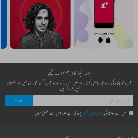
ریختہ نیوز لیٹر سبسکرائب کیجیے
آپ کو باقاعدگی سے کچھ حاصل کرنا ہے لیکن اس کے علاوہ آپ کسی بھی ای میل کا استعمال
نہیں کرتے ہیں۔
میں نے ریختہ کی
پرائیویسی پالیسی
پڑھ لی ہے اور اس سے متفق ہوں