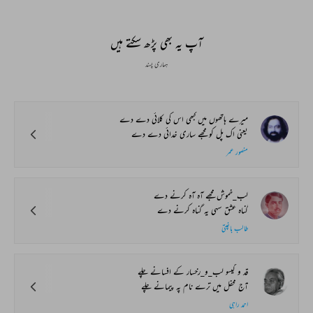
Bait Bazi Explained
Lucknow’s Courts to
Poets Live at t
Global Stages
e-Rekhta Lond
Mushaira
آپ یہ بھی پڑھ سکتے ہیں
ہماری پسند
میرے ہاتھوں میں کبھی اس کی کلائی دے دے
یعنی اک پل کو مجھے ساری خدائی دے دے
منصور عمر
لب_خموش مجھے آہ آہ کرنے دے
گناہ عشق سہی یہ گناہ کرنے دے
طالب باغپتی
قد و گیسو لب_و_رخسار کے افسانے چلے
آج محفل میں ترے نام پہ پیمانے چلے
احمد راہی