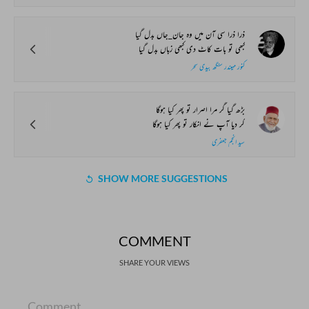
ذرا ذرا سی آن میں وہ جان_جاں بدل گیا
کبھی تو بات کاٹ دی کبھی زباں بدل گیا
کنور مہیندر سنگھ بیدی سحر
بڑھ گیا گر مرا اصرار تو پھر کیا ہوگا
کر دیا آپ نے انکار تو پھر کیا ہوگا
سید انجم جعفری
SHOW MORE SUGGESTIONS
COMMENT
SHARE YOUR VIEWS
Comment