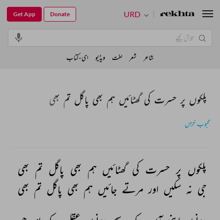
URD
Get App
Donate
شاعر
شعر
لغت
ویڈیو
ای-کتاب
پلکوں پر حسرت کی گھٹائیں ہم بھی پاگل تم بھی
محبوب خزاں
پلکوں 
پر 
حسرت 
کی 
گھٹائیں 
ہم 
بھی 
پاگل 
تم 
بھی 
جی 
نہ 
سکیں 
اور 
مرتے 
جائیں 
ہم 
بھی 
پاگل 
تم 
بھی 