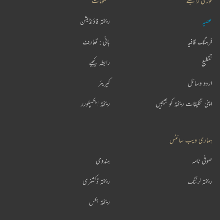
فوری رابطے
معلومات
عطیہ
ریختہ فاؤنڈیشن
فرہنگ قافیہ
بانی : تعارف
تقطیع
رابطہ کیجیے
اردو وسائل
کیریئر
اپنی تخلیقات ریختہ کو بھیجیں
ریختہ ایکسپلورر
ہماری ویب سائٹس
صوفی نامہ
ہندوی
ریختہ لرننگ
ریختہ ڈکشنری
ریختہ بکس