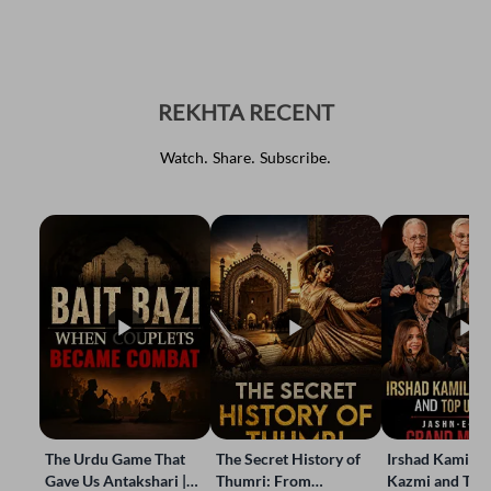
REKHTA RECENT
Watch. Share. Subscribe.
The Urdu Game That
The Secret History of
Irshad Kamil, B
Gave Us Antakshari |
Thumri: From
Kazmi and Top