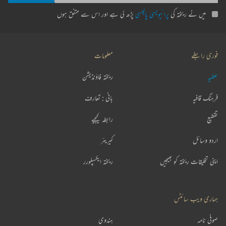
میں نے ریختہ کی
پرائیویسی پالیسی
پڑھ لی ہے اور اس سے متفق ہوں
فوری رابطے
معلومات
عطیہ
ریختہ فاؤنڈیشن
فرہنگ قافیہ
بانی : تعارف
تقطیع
رابطہ کیجیے
اردو وسائل
کیریئر
اپنی تخلیقات ریختہ کو بھیجیں
ریختہ ایکسپلورر
ہماری ویب سائٹس
صوفی نامہ
ہندوی