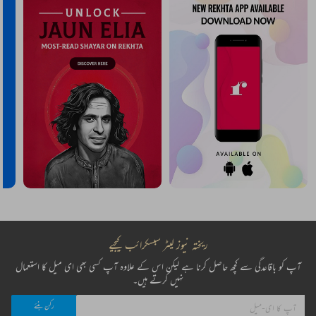
ریختہ نیوز لیٹر سبسکرائب کیجیے
آپ کو باقاعدگی سے کچھ حاصل کرنا ہے لیکن اس کے علاوہ آپ کسی بھی ای میل کا استعمال
نہیں کرتے ہیں۔