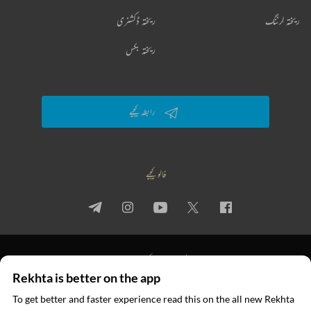
ریختہ لرننگ
ریختہ ڈکشنری
ریختہ بکس
رابطہ کیجیے
فالو کیجیے
پرائیویسی پالیسی
استعمال کی شرائط
جملہ حقوق
Rekhta is better on the app
© 2026 Rekhta™ Foundation. All rights reserved.
To get better and faster experience read this on the all new Rekhta