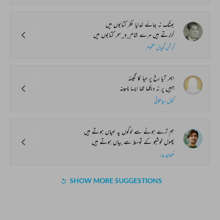
بھٹک نہ جائے خدایا نظر کتابوں میں
گزرتے ہیں مرے شام_و_سحر کتابوں میں
کرشن گوپال مغموم
ابھر آیا رخ پر حیا کا نگینہ
جبیں پر نہ دیکھا تھا ایسا پسینہ
کنول سیالکوٹی
ہم ترے ہونے سے لوگوں پہ عیاں ہوتے ہیں
پھول خوشبو کے توسط سے بیاں ہوتے ہیں
نعمان بدر
SHOW MORE SUGGESTIONS