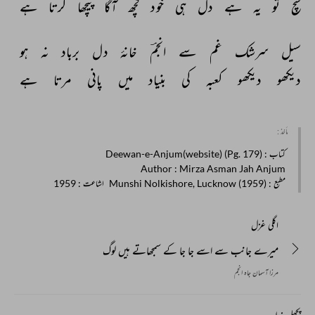
سچ 
تو 
یہ 
ہے 
دل 
ہی 
خود 
کچھ 
آگا 
پیچھا 
کرتا 
ہے 
سیل 
سرشک 
غم 
سے 
انجمؔ 
خانۂ 
دل 
برباد 
نہ 
ہو 
دیکھو 
دیکھو 
کعبہ 
کی 
بنیاد 
میں 
پانی 
مرتا 
ہے 
مأخذ :
کتاب
: Deewan-e-Anjum(website) (Pg. 179)
Author
: Mirza Asman Jah Anjum
مطبع
: Munshi Nolkishore, Lucknow (1959)
اشاعت
: 1959
اگلی غزل
میرے جانب سے اسے جا جا کے سمجھاتے ہیں لوگ
مرزا آسمان جاہ انجم