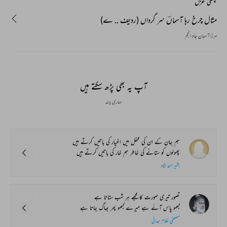
پچھلی غزل
مثال چرخ رہا آسماںؔ سر گرداں (ردیف .. ے)
مرزا آسمان جاہ انجم
آپ یہ بھی پڑھ سکتے ہیں
ہماری پسند
ہم جان کے ان کی محفل میں اغیار کی باتیں کرتے ہیں
پھولوں کو ستانے کی خاطر ہم خار کی باتیں کرتے ہیں
بشیر احمد شاد
تصور تیری صورت کا مجھے ہر شب ستاتا ہے
کبھو پاس آئے ہے میرے کبھو پھر بھاگ جاتا ہے
مصحفی غلام ہمدانی