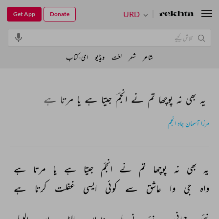
URD
Get App
Donate
شاعر
شعر
لغت
ویڈیو
ای-کتاب
یہ بھی نہ پوچھا تم نے انجمؔ جیتا ہے یا مرتا ہے
مرزا آسمان جاہ انجم
یہ 
بھی 
نہ 
پوچھا 
تم 
نے 
انجمؔ 
جیتا 
ہے 
یا 
مرتا 
ہے 
واہ 
جی 
وا 
عاشق 
سے 
کوئی 
ایسی 
غفلت 
کرتا 
ہے 