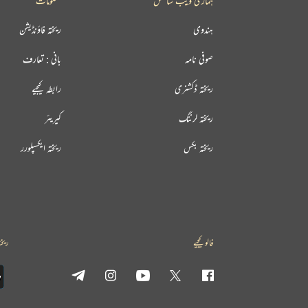
ہماری ویب سائٹس
معلومات
ہندوی
ریختہ فاؤنڈیشن
صوفی نامہ
بانی : تعارف
ریختہ ڈکشنری
رابطہ کیجیے
ریختہ لرننگ
کیریئر
ریختہ بکس
ریختہ ایکسپلورر
فالو کیجیے
ریخت