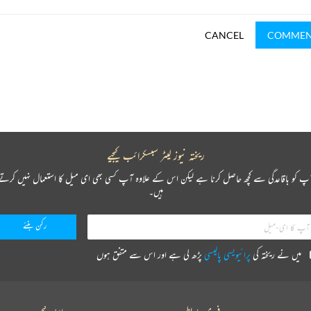
CANCEL
COMME
ریختہ نیوز لیٹر سبسکرائب کیجیے
پ کو باقاعدگی سے کچھ حاصل کرنا ہے لیکن اس کے علاوہ آپ کسی بھی ای میل کا استعمال نہیں کرتے
ہیں۔
میں نے ریختہ کی
پرائیویسی پالیسی
پڑھ لی ہے اور اس سے متفق ہوں