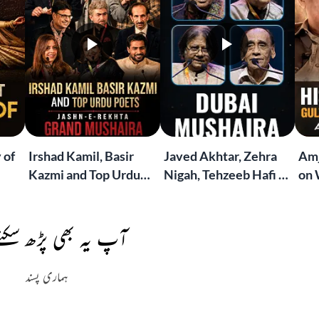
 of
Irshad Kamil, Basir
Javed Akhtar, Zehra
Amj
Kazmi and Top Urdu
Nigah, Tehzeeb Hafi &
on 
to
Poets Live at the
More | Live at the
Lif
Jashn-e-Rekhta
Dubai Grand Mushaira
Rub
London Grand
آپ یہ بھی پڑھ سکتے
Mushaira
ہماری پسند