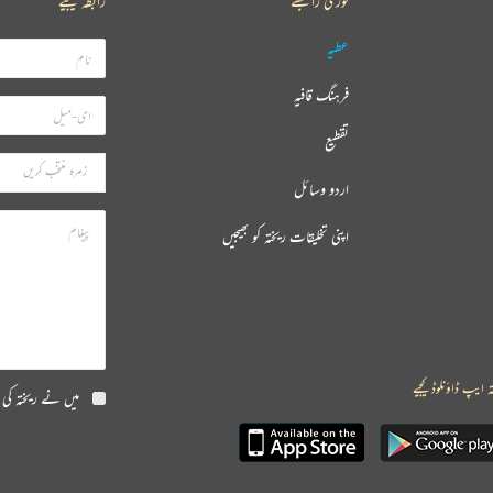
فوری رابطے
رابطہ کیجیے
عطیہ
فرہنگ قافیہ
تقطیع
اردو وسائل
اپنی تخلیقات ریختہ کو بھیجیں
ہ ایپ ڈاؤنلوڈ کیجیے
میں نے ریختہ کی