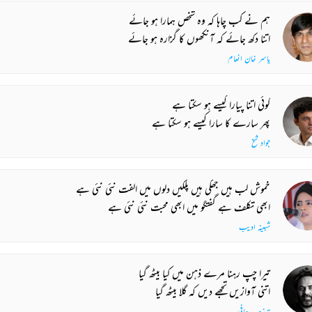
ہم نے کب چاہا کہ وہ شخص ہمارا ہو جائے
اتنا دکھ جائے کہ آنکھوں کا گزارہ ہو جائے
یاسر خان انعام
کوئی اتنا پیارا کیسے ہو سکتا ہے
پھر سارے کا سارا کیسے ہو سکتا ہے
جواد شیخ
خموش لب ہیں جھکی ہیں پلکیں دلوں میں الفت نئی نئی ہے
ابھی تکلف ہے گفتگو میں ابھی محبت نئی نئی ہے
شبینہ ادیب
تیرا چپ رہنا مرے ذہن میں کیا بیٹھ گیا
اتنی آوازیں تجھے دیں کہ گلا بیٹھ گیا
تہذیب حافی