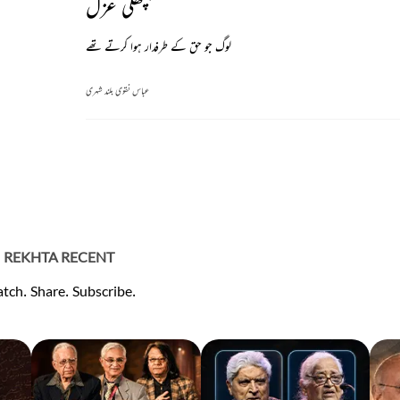
پچھلی غزل
لوگ جو حق کے طرفدار ہوا کرتے تھے
عباس نقوی بلند شہری
REKHTA RECENT
tch. Share. Subscribe.