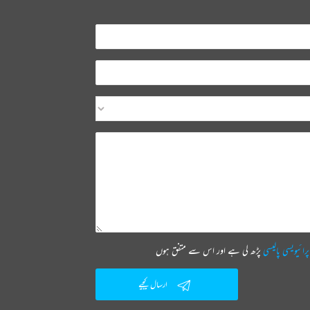
پرائیویسی پالیسی
پڑھ لی ہے اور اس سے متفق ہوں
ارسال کیجیے