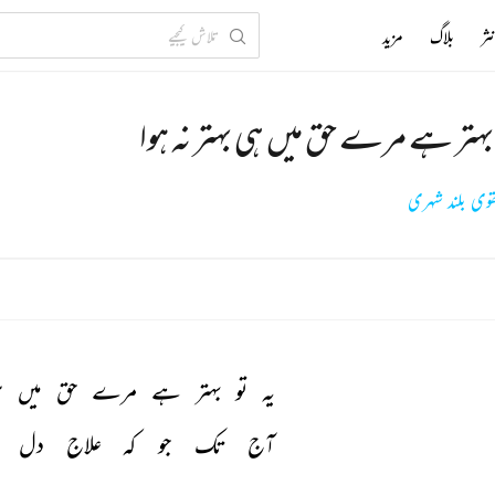
ثر
بلاگ
مزید
 بہتر ہے مرے حق میں ہی بہتر نہ ہوا
وی بلند شہری
یہ 
تو 
بہتر 
ہے 
مرے 
حق 
میں 
ہ
آج 
تک 
جو 
کہ 
علاج 
دل 