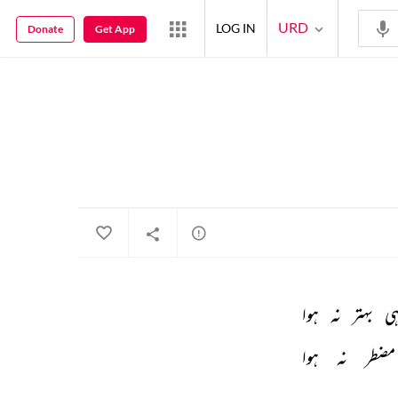
URD
LOG IN
Donate
Get App
ی 
بہتر 
نہ 
ہوا 
مضطر 
نہ 
ہوا 