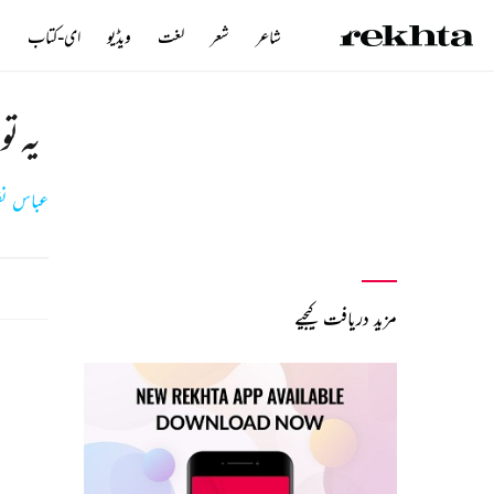
شاعر
شعر
لغت
ویڈیو
ای-کتاب
ن
یہ تو
عباس نق
مزید دریافت کیجیے