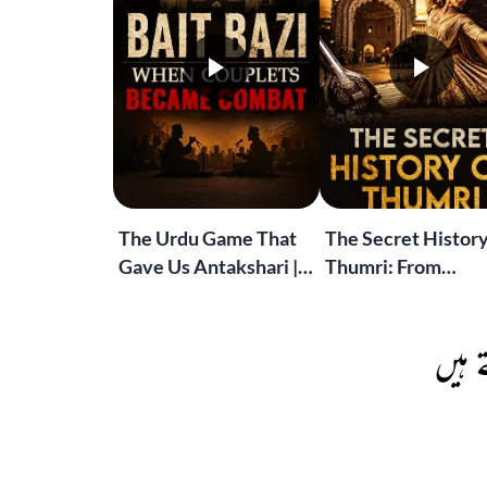
The Urdu Game That
The Secret History
Gave Us Antakshari |
Thumri: From
Bait Bazi Explained
Lucknow’s Courts 
Global Stages
 ہیں