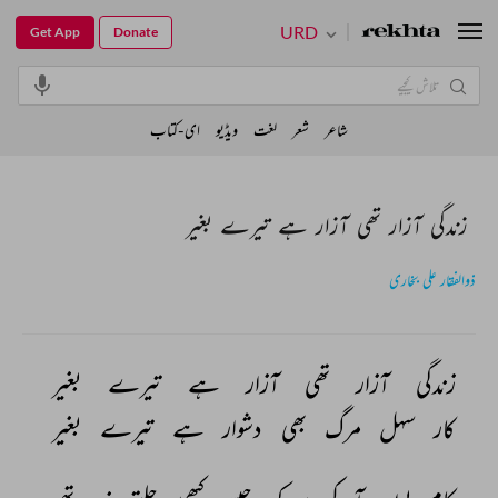
URD
Get App
Donate
شاعر
شعر
لغت
ویڈیو
ای-کتاب
زندگی آزار تھی آزار ہے تیرے بغیر
ذوالفقار علی بخاری
زندگی 
آزار 
تھی 
آزار 
ہے 
تیرے 
بغیر 
کار 
سہل 
مرگ 
بھی 
دشوار 
ہے 
تیرے 
بغیر 