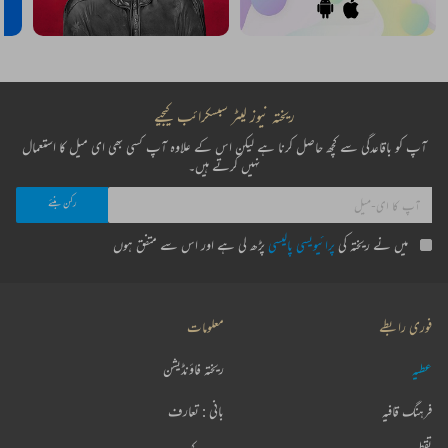
ریختہ نیوز لیٹر سبسکرائب کیجیے
آپ کو باقاعدگی سے کچھ حاصل کرنا ہے لیکن اس کے علاوہ آپ کسی بھی ای میل کا استعمال
نہیں کرتے ہیں۔
میں نے ریختہ کی
پرائیویسی پالیسی
پڑھ لی ہے اور اس سے متفق ہوں
فوری رابطے
معلومات
عطیہ
ریختہ فاؤنڈیشن
فرہنگ قافیہ
بانی : تعارف