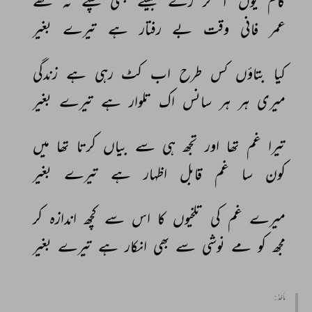
کام 
یوں 
آ 
کر 
رکے 
جیسے 
کبھی 
چلتے 
نہ 
تھے 
عمر 
فانی 
وقت 
بے 
رفتار 
ہے 
تیرے 
بغیر 
کیا 
بتاؤں 
کس 
طرح 
اب 
کٹ 
رہی 
ہے 
زندگی 
میری 
ہر 
ہر 
سانس 
اک 
تلوار 
ہے 
تیرے 
بغیر 
تیرا 
غم 
تھا 
اور 
تجھ 
ہی 
سے 
بیاں 
کرتا 
تھا 
میں 
کون 
سا 
غم 
قابل 
اظہار 
ہے 
تیرے 
بغیر 
میرے 
غم 
کی 
تلخیوں 
کا 
اس 
سے 
کچھ 
اندازہ 
کر 
مجھ 
کو 
مے 
نوشی 
سے 
بھی 
انکار 
ہے 
تیرے 
بغیر 
مأخذ :