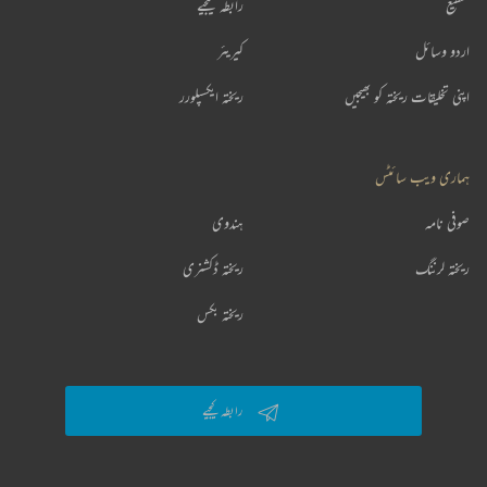
تقطیع
رابطہ کیجیے
اردو وسائل
کیریئر
اپنی تخلیقات ریختہ کو بھیجیں
ریختہ ایکسپلورر
ہماری ویب سائٹس
صوفی نامہ
ہندوی
ریختہ لرننگ
ریختہ ڈکشنری
ریختہ بکس
رابطہ کیجیے