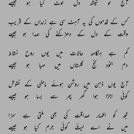
آج 
تو 
شیشۂ 
دل 
ٹوٹ 
گیا 
ہو 
جیسے 
کس 
کے 
قدموں 
کی 
یہ 
آہٹ 
سی 
ہے 
زنداں 
کے 
قریب 
وقت 
کے 
دل 
کے 
دھڑکنے 
کی 
صدا 
ہو 
جیسے 
گم 
ہے 
ہنگامۂ 
حالات 
میں 
یوں 
روح 
نشاط 
دم 
بخود 
کنج 
گلستاں 
میں 
صبا 
ہو 
جیسے 
آج 
یوں 
ذہن 
میں 
روشن 
ہوئے 
ماضی 
کے 
نقوش 
کوئی 
اجڑا 
ہوا 
گھر 
پھر 
سے 
بسا 
ہو 
جیسے 
مجھ 
کو 
اظہار 
صداقت 
کی 
بھی 
ملتی 
ہے 
سزا 
میں 
نے 
اے 
لیثؔ 
کوئی 
جرم 
کیا 
ہو 
جیسے 