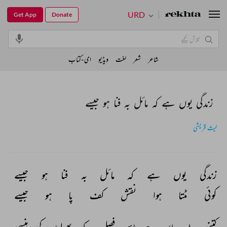
URD
Get App
Donate
شاعر
شعر
لغت
ویڈیو
ای-کتاب
زندگی یوں ہے کہ مائل بہ فنا ہو جیسے
لیث قریشی
زندگی 
یوں 
ہے 
کہ 
مائل 
بہ 
فنا 
ہو 
جیسے 
کوئی 
مٹتا 
ہوا 
نقش 
کف 
پا 
ہو 
جیسے 