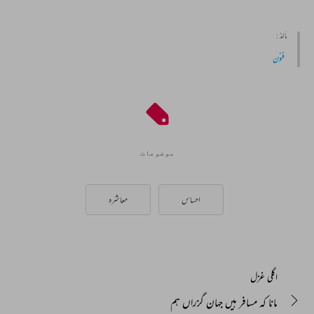
مأخذ :
فنون
موضوعات
احساس
معاشرہ
اگلی غزل
مانا کہ مسافر ہیں جہان گزراں ہم