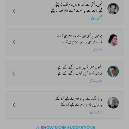
غم_عاشقی سے کہہ دو رہ_عام تک نہ پہنچے
مجھے خوف ہے یہ تہمت ترے نام تک نہ پہنچے
شکیل بدایونی
ہونٹوں پہ کبھی ان کے مرا نام ہی آئے
آئے تو سہی بر_سر_الزام ہی آئے
ادا جعفری
اٹھو یہ منظر_شب_تاب دیکھنے کے لیے
کہ نیند شرط نہیں خواب دیکھنے کے لیے
عرفان صدیقی
یہ جو ننگ تھے یہ جو نام تھے مجھے کھا گئے
یہ خیال_پختہ جو خام تھے مجھے کھا گئے
خورشید رضوی
SHOW MORE SUGGESTIONS