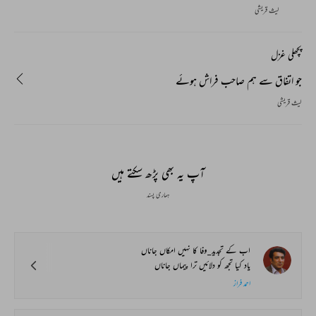
لیث قریشی
پچھلی غزل
جو اتفاق سے ہم صاحب فراش ہوئے
لیث قریشی
آپ یہ بھی پڑھ سکتے ہیں
ہماری پسند
اب کے تجدید_وفا کا نہیں امکاں جاناں
یاد کیا تجھ کو دلائیں ترا پیماں جاناں
احمد فراز