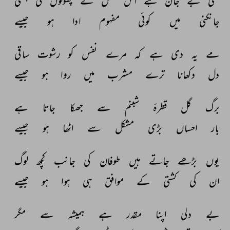
کتنی 
بے 
جان 
ہے 
اس 
فصل 
کے 
پھولوں 
کی 
ہنسی 
جانکنی 
میں 
کوئی 
مفہوم 
ادا 
ہو 
جیسے 
مے 
یہ 
دی 
ہے 
کہ 
مرے 
نفس 
کو 
رشوت 
ساقی 
دل 
دکھانا 
ترے 
مشرب 
میں 
روا 
ہو 
جیسے 
برگ 
گل 
قطرۂ 
شبنم 
سے 
جھکا 
جاتا 
ہے 
بار 
احساں 
بڑی 
مشکل 
سے 
اٹھا 
ہو 
جیسے 
یوں 
بڑھے 
جاتے 
ہیں 
طوفان 
کی 
جانب 
کچھ 
لوگ 
ان 
کی 
کشتی 
کے 
موافق 
ہی 
ہوا 
ہو 
جیسے 
بے 
دلی 
اپنا 
مقدر 
ہے 
ہمیشہ 
سے 
مگر 