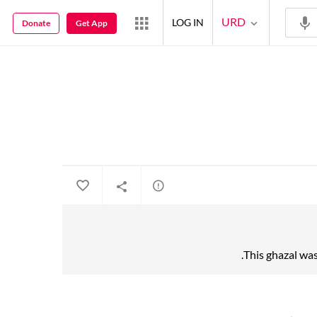
URD
LOG IN
Donate
Get App
This ghazal was