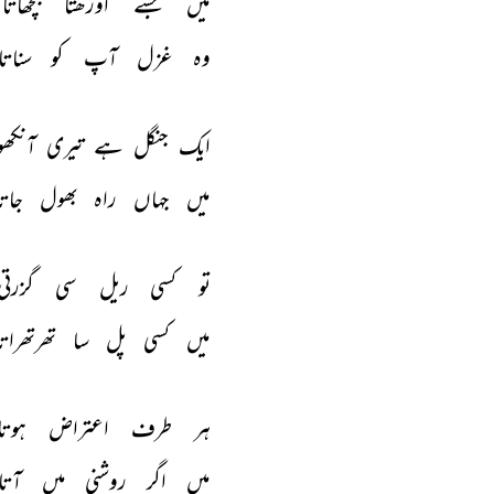
میں 
جسے 
اوڑھتا 
بچھاتا 
وہ 
غزل 
آپ 
کو 
سناتا
ایک 
جنگل 
ہے 
تیری 
آنکھو
میں 
جہاں 
راہ 
بھول 
جاتا
تو 
کسی 
ریل 
سی 
گزرتی
میں 
کسی 
پل 
سا 
تھرتھراتا
ہر 
طرف 
اعتراض 
ہوتا
میں 
اگر 
روشنی 
میں 
آتا