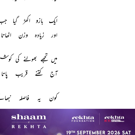
ایک 
بازو 
اکھڑ 
گیا 
جب 
اور 
زیادہ 
وزن 
اٹھاتا 
چندن داس
مینو پرشوتم
میں 
تجھے 
بھولنے 
کی 
کوشش
آج 
کتنے 
قریب 
پاتا 
کون 
یہ 
فاصلہ 
نبھائ
میں 
فرشتہ 
ہوں 
سچ 
بتاتا