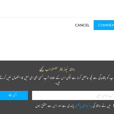
CANCEL
COMME
ریختہ نیوز لیٹر سبسکرائب کیجیے
پ کو باقاعدگی سے کچھ حاصل کرنا ہے لیکن اس کے علاوہ آپ کسی بھی ای میل کا استعمال نہیں کرتے
ہیں۔
میں نے ریختہ کی
پرائیویسی پالیسی
پڑھ لی ہے اور اس سے متفق ہوں