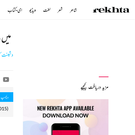
شاعر
شعر
لغت
ویڈیو
ای-کتاب
ن
میں 
دشینت کم
مزید دریافت کیجیے
دلچسپ 
015).