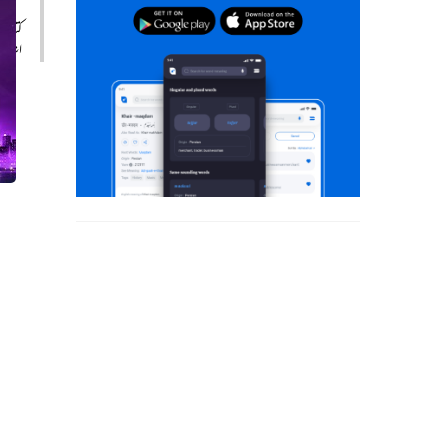
کتاب
اشا