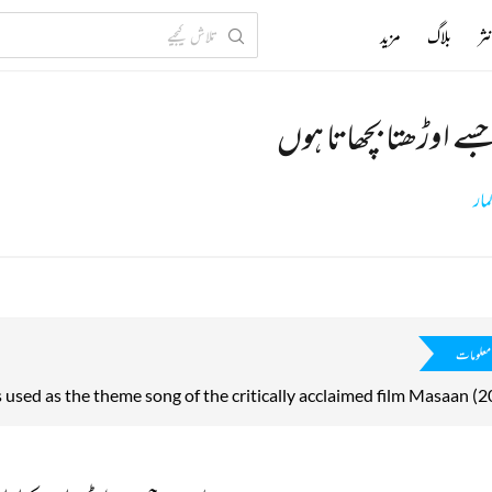
ثر
بلاگ
مزید
جسے اوڑھتا بچھاتا ہوں
ار
معلومات
 used as the theme song of the critically acclaimed film Masaan (2