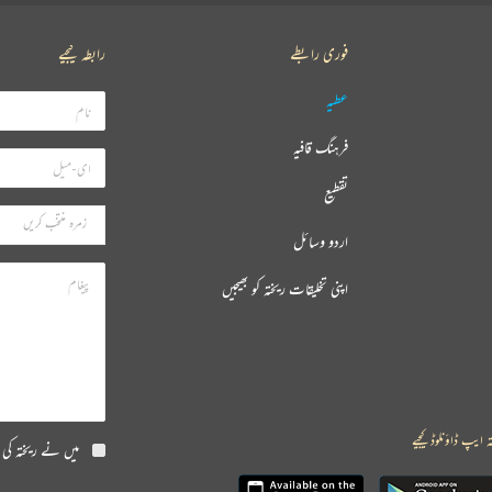
فوری رابطے
رابطہ کیجیے
عطیہ
فرہنگ قافیہ
تقطیع
اردو وسائل
اپنی تخلیقات ریختہ کو بھیجیں
ہ ایپ ڈاؤنلوڈ کیجیے
میں نے ریختہ کی