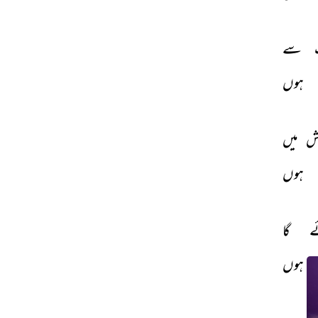
سے 
THIS VIDEO IS PLAYING FROM YOUTUBE
ہوں 
 
میں 
ہوں 
ے 
گا 
 
ہوں 