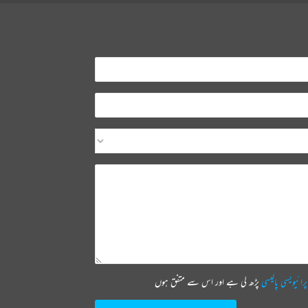
پرائیویسی پالیسی
پڑھ لی ہے اور اس سے متفق ہوں