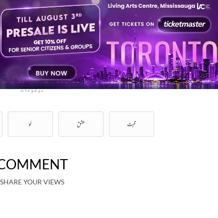
: saaye mein dhoop (Pg. 62)
: Dushyant Kumar
Author
مطبع
: Radha krishna private limited (1975,1995)
عت
: 1975,1995
موضوعات
محبت
عشق
لَو
COMMENT
SHARE YOUR VIEWS