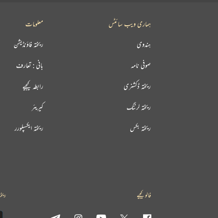
ہماری ویب سائٹس
معلومات
ہندوی
ریختہ فاؤنڈیشن
صوفی نامہ
بانی : تعارف
ریختہ ڈکشنری
رابطہ کیجیے
ریختہ لرننگ
کیریئر
ریختہ بکس
ریختہ ایکسپلورر
فالو کیجیے
ریخت