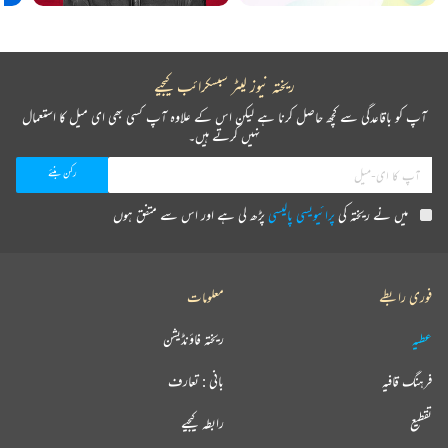
ریختہ نیوز لیٹر سبسکرائب کیجیے
آپ کو باقاعدگی سے کچھ حاصل کرنا ہے لیکن اس کے علاوہ آپ کسی بھی ای میل کا استعمال
نہیں کرتے ہیں۔
میں نے ریختہ کی
پرائیویسی پالیسی
پڑھ لی ہے اور اس سے متفق ہوں
فوری رابطے
معلومات
عطیہ
ریختہ فاؤنڈیشن
فرہنگ قافیہ
بانی : تعارف
تقطیع
رابطہ کیجیے