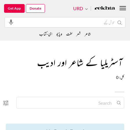
URD
Get App
Donate
شاعر
شعر
لغت
ویڈیو
ای-کتاب
آسٹریلیا کے شاعر اور ادیب
کل: 0