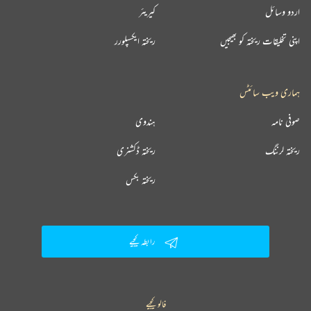
اردو وسائل
کیریئر
اپنی تخلیقات ریختہ کو بھیجیں
ریختہ ایکسپلورر
ہماری ویب سائٹس
صوفی نامہ
ہندوی
ریختہ لرننگ
ریختہ ڈکشنری
ریختہ بکس
رابطہ کیجیے
فالو کیجیے