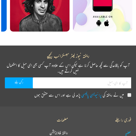
ریختہ نیوز لیٹر سبسکرائب کیجیے
آپ کو باقاعدگی سے کچھ حاصل کرنا ہے لیکن اس کے علاوہ آپ کسی بھی ای میل کا استعمال
نہیں کرتے ہیں۔
میں نے ریختہ کی
پرائیویسی پالیسی
پڑھ لی ہے اور اس سے متفق ہوں
فوری رابطے
معلومات
عطیہ
ریختہ فاؤنڈیشن