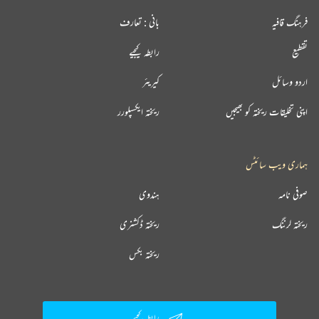
فرہنگ قافیہ
بانی : تعارف
تقطیع
رابطہ کیجیے
اردو وسائل
کیریئر
اپنی تخلیقات ریختہ کو بھیجیں
ریختہ ایکسپلورر
ہماری ویب سائٹس
صوفی نامہ
ہندوی
ریختہ لرننگ
ریختہ ڈکشنری
ریختہ بکس
رابطہ کیجیے