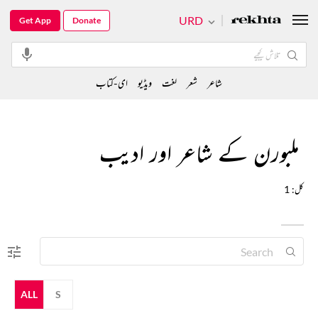
URD
Get App
Donate
شاعر
شعر
لغت
ویڈیو
ای-کتاب
ملبورن کے شاعر اور ادیب
کل: 1
ALL
S