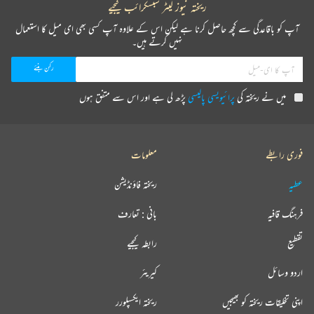
ریختہ نیوز لیٹر سبسکرائب کیجیے
آپ کو باقاعدگی سے کچھ حاصل کرنا ہے لیکن اس کے علاوہ آپ کسی بھی ای میل کا استعمال
نہیں کرتے ہیں۔
میں نے ریختہ کی
پرائیویسی پالیسی
پڑھ لی ہے اور اس سے متفق ہوں
فوری رابطے
معلومات
عطیہ
ریختہ فاؤنڈیشن
فرہنگ قافیہ
بانی : تعارف
تقطیع
رابطہ کیجیے
اردو وسائل
کیریئر
اپنی تخلیقات ریختہ کو بھیجیں
ریختہ ایکسپلورر