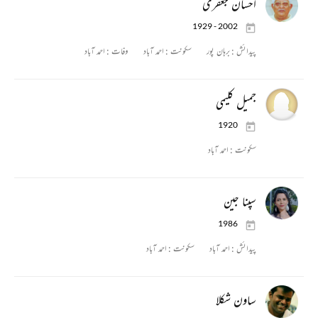
احسان جعفری
1929 - 2002
پیدائش :
برہان پور
سکونت :
احمد آباد
وفات :
احمد آباد
جمیل کلیمی
1920
سکونت :
احمد آباد
سپنا جین
1986
پیدائش :
احمد آباد
سکونت :
احمد آباد
ساون شکلا