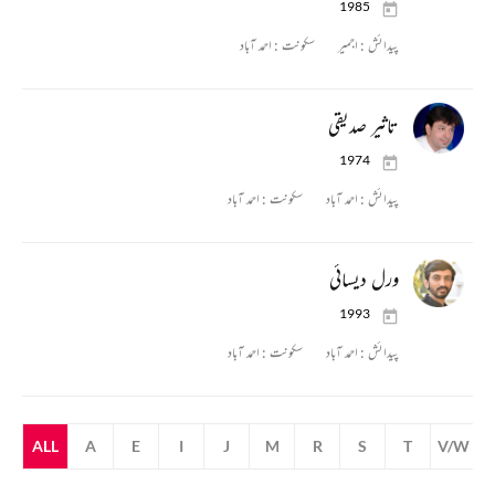
1985
پیدائش :
اجمیر
سکونت :
احمد آباد
تاثیر صدیقی
1974
پیدائش :
احمد آباد
سکونت :
احمد آباد
ورل دیسائی
1993
پیدائش :
احمد آباد
سکونت :
احمد آباد
ALL
A
E
I
J
M
R
S
T
V/W