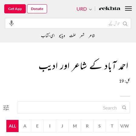
URD
Get App
Donate
شاعر
شعر
لغت
ویڈیو
ای-کتاب
احمد آباد کے شاعر اور ادیب
کل: 19
ALL
A
E
I
J
M
R
S
T
V/W