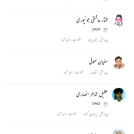
مختار عاشقی جونپوری
1929
پیدائش :
جون پور
سکونت :
احمد آباد
سفیان صوفی
پیدائش :
ٹونک
سکونت :
احمد آباد
عقیل شاطر انصاری
1962
پیدائش :
پرتاپ گڑھ
سکونت :
احمد آباد