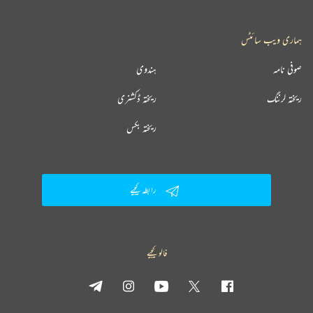
ہماری ویب سائٹس
صوفی نامہ
ہندوی
ریختہ لرننگ
ریختہ ڈکشنری
ریختہ بکس
رابطہ کیجیے
فالو کیجیے