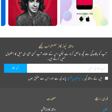
ریختہ نیوز لیٹر سبسکرائب کیجیے
آپ کو باقاعدگی سے کچھ حاصل کرنا ہے لیکن اس کے علاوہ آپ کسی بھی ای میل کا استعمال
نہیں کرتے ہیں۔
میں نے ریختہ کی
پرائیویسی پالیسی
پڑھ لی ہے اور اس سے متفق ہوں
فوری رابطے
معلومات
عطیہ
ریختہ فاؤنڈیشن