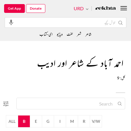
URD
Get App
Donate
شاعر
شعر
لغت
ویڈیو
ای-کتاب
احمد آباد کے شاعر اور ادیب
کل: 9
ALL
B
E
G
I
M
R
V/W