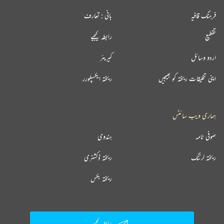
فرہنگ قافیہ
بانی : تعارف
تقطیع
رابطہ کیجیے
اردو وسائل
کیریئر
اپنی تخلیقات ریختہ کو بھیجیں
ریختہ ایکسپلورر
ہماری ویب سائٹس
صوفی نامہ
ہندوی
ریختہ لرننگ
ریختہ ڈکشنری
ریختہ بکس
رابطہ کیجیے