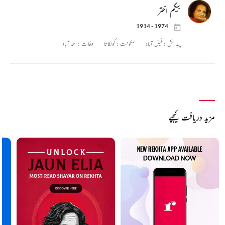
بیگم اختر
1914 - 1974
پیدائش :
فیض آباد
سکونت :
کولکاتا
وفات :
احمد آباد
مزید دریافت کیجیے