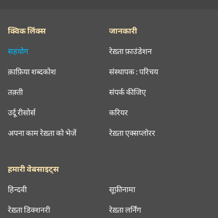
क्विक लिंक्स
जानकारी
सहयोग
रेख़्ता फ़ाउंडेशन
क़ाफ़िया शब्दकोश
संस्थापक : परिचय
तक़्ती
संपर्क कीजिए
उर्दू रीसोर्स
करियर
अपना काम रेख़्ता को भेजें
रेख़्ता एक्सप्लोरर
हमारी वेबसाइट्स
हिन्दवी
सूफ़ीनामा
रेख़्ता डिक्शनरी
रेख़्ता लर्निंग