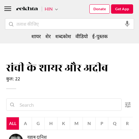
HIN
Donate
Get App
शायर
शेर
शब्दकोश
वीडियो
ई-पुस्तक
रांची के शायर और अदीब
कुल: 22
ALL
A
G
H
K
M
N
P
Q
R
वहाब दानिश