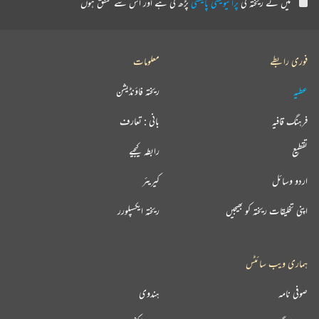
میں نے ریختہ کی
پرائیویسی پالیسی
پڑھ لی ہے اور اس سے متفق ہوں
فوری رابطے
معلومات
عطیہ
ریختہ فاؤنڈیشن
فرہنگ قافیہ
بانی : تعارف
تقطیع
رابطہ کیجیے
اردو وسائل
کیریئر
اپنی تخلیقات ریختہ کو بھیجیں
ریختہ ایکسپلورر
ہماری ویب سائٹس
صوفی نامہ
ہندوی