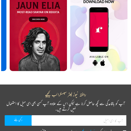
ریختہ نیوز لیٹر سبسکرائب کیجیے
آپ کو باقاعدگی سے کچھ حاصل کرنا ہے لیکن اس کے علاوہ آپ کسی بھی ای میل کا استعمال
نہیں کرتے ہیں۔