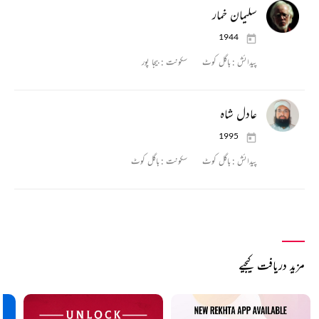
سلیمان خمار
1944
پیدائش :
باگل کوٹ
سکونت :
بیجا پور
عادل شاہ
1995
پیدائش :
باگل کوٹ
سکونت :
باگل کوٹ
مزید دریافت کیجیے