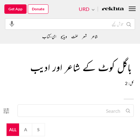
URD
Get App
Donate
شاعر
شعر
لغت
ویڈیو
ای-کتاب
باگل کوٹ کے شاعر اور ادیب
کل: 2
ALL
A
S