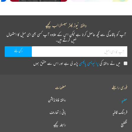
ریختہ نیوز لیٹر سبسکرائب کیجیے
آپ کو باقاعدگی سے کچھ حاصل کرنا ہے لیکن اس کے علاوہ آپ کسی بھی ای میل کا استعمال
نہیں کرتے ہیں۔
میں نے ریختہ کی
پرائیویسی پالیسی
پڑھ لی ہے اور اس سے متفق ہوں
فوری رابطے
معلومات
عطیہ
ریختہ فاؤنڈیشن
فرہنگ قافیہ
بانی : تعارف
تقطیع
رابطہ کیجیے