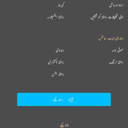
اردو وسائل
کیریئر
اپنی تخلیقات ریختہ کو بھیجیں
ریختہ ایکسپلورر
ہماری ویب سائٹس
صوفی نامہ
ہندوی
ریختہ لرننگ
ریختہ ڈکشنری
ریختہ بکس
رابطہ کیجیے
فالو کیجیے