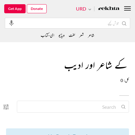
URD
Get App
Donate
شاعر
شعر
لغت
ویڈیو
ای-کتاب
کے شاعر اور ادیب
کل: 0