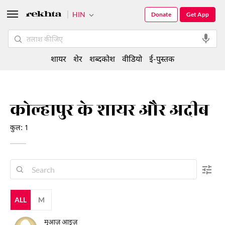
HIN
Donate
Get App
शायर
शेर
शब्दकोश
वीडियो
ई-पुस्तक
कोल्हापुर के शायर और अदीब
कुल: 1
ALL
M
मुआज़ आइज़