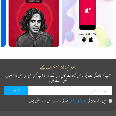
ریختہ نیوز لیٹر سبسکرائب کیجیے
آپ کو باقاعدگی سے کچھ حاصل کرنا ہے لیکن اس کے علاوہ آپ کسی بھی ای میل کا استعمال
نہیں کرتے ہیں۔
میں نے ریختہ کی
پرائیویسی پالیسی
پڑھ لی ہے اور اس سے متفق ہوں