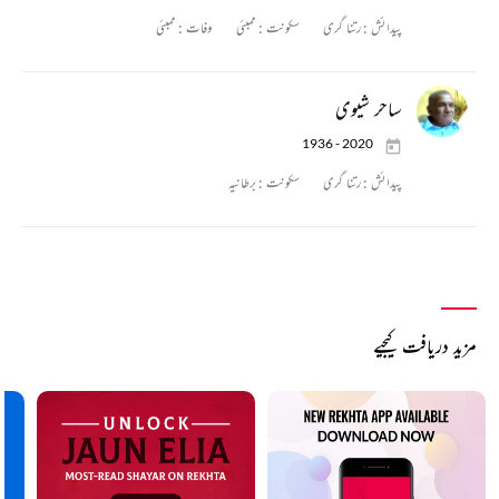
پیدائش :
رتنا گری
سکونت :
ممبئی
وفات :
ممبئی
ساحر شیوی
1936 - 2020
پیدائش :
رتنا گری
سکونت :
برطانیہ
مزید دریافت کیجیے