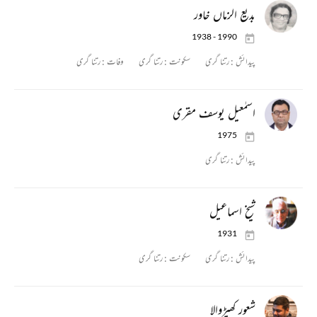
بدیع الزماں خاور
1938 - 1990
پیدائش :
رتنا گری
سکونت :
رتنا گری
وفات :
رتنا گری
اسمٰعیل یوسف مقری
1975
پیدائش :
رتنا گری
شیخ اسماعیل
1931
پیدائش :
رتنا گری
سکونت :
رتنا گری
شعور کھیڑوالا