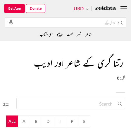
URD
Get App
Donate
شاعر
شعر
لغت
ویڈیو
ای-کتاب
رتنا گری کے شاعر اور ادیب
کل: 8
ALL
A
B
D
I
P
S