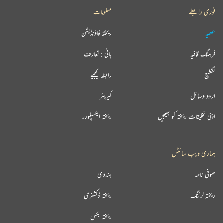
فوری رابطے
معلومات
عطیہ
ریختہ فاؤنڈیشن
فرہنگ قافیہ
بانی : تعارف
تقطیع
رابطہ کیجیے
اردو وسائل
کیریئر
اپنی تخلیقات ریختہ کو بھیجیں
ریختہ ایکسپلورر
ہماری ویب سائٹس
صوفی نامہ
ہندوی
ریختہ لرننگ
ریختہ ڈکشنری
ریختہ بکس