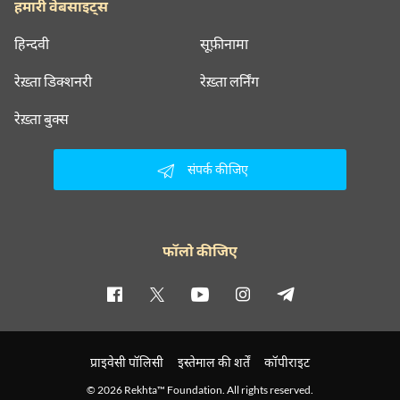
हमारी वेबसाइट्स
हिन्दवी
सूफ़ीनामा
रेख़्ता डिक्शनरी
रेख़्ता लर्निंग
रेख़्ता बुक्स
संपर्क कीजिए
फॉलो कीजिए
प्राइवेसी पॉलिसी
इस्तेमाल की शर्तें
कॉपीराइट
© 2026 Rekhta™ Foundation. All rights reserved.