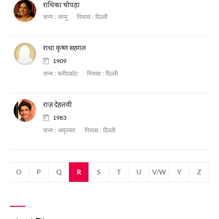
राधिका चोपड़ा
जन्म :
जम्मू
निवास :
दिल्ली
राधा कृष्ण सहगल
1909
जन्म :
फरीदकोट
निवास :
दिल्ली
राज़ देहलवी
1983
जन्म :
अमृतसर
निवास :
दिल्ली
N
O
P
Q
R
S
T
U
V/W
Y
Z