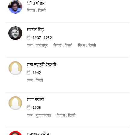
रंजीत चौहान
निवास :
दिल्ली
रणबीर सिंह
1907 - 1982
जन्म :
जलालपुर
निवास :
दिल्ली
निधन :
दिल्ली
राना मज़हरी देहलवी
1942
जन्म :
दिल्ली
राणा गन्नौरी
1938
जन्म :
मुजफ़्फ़रगढ़
निवास :
दिल्ली
रामश्याम हसीन