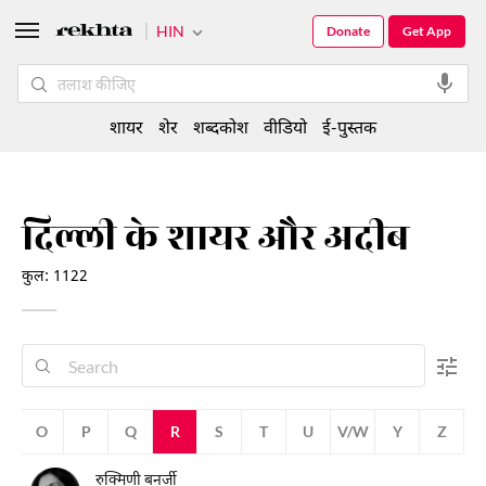
HIN
Donate
Get App
शायर
शेर
शब्दकोश
वीडियो
ई-पुस्तक
दिल्ली के शायर और अदीब
कुल: 1122
N
O
P
Q
R
S
T
U
V/W
Y
Z
रुक्मिणी बनर्जी