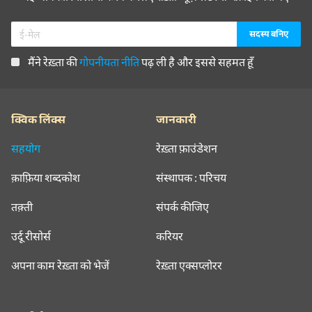
मैंने रेख़्ता की
गोपनीयता नीति
पढ़ ली है और इससे सहमत हूँ
क्विक लिंक्स
जानकारी
सहयोग
रेख़्ता फ़ाउंडेशन
क़ाफ़िया शब्दकोश
संस्थापक : परिचय
तक़्ती
संपर्क कीजिए
उर्दू रीसोर्स
करियर
अपना काम रेख़्ता को भेजें
रेख़्ता एक्सप्लोरर