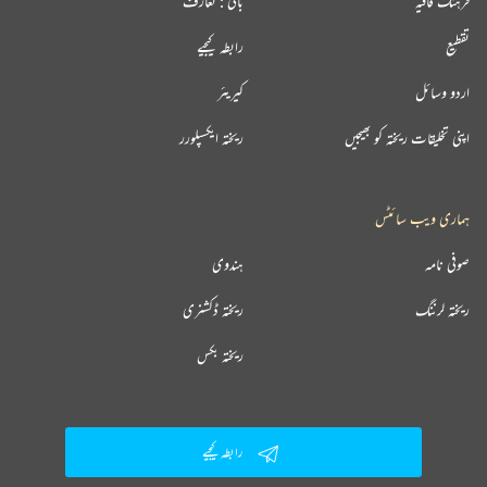
فرہنگ قافیہ
بانی : تعارف
تقطیع
رابطہ کیجیے
اردو وسائل
کیریئر
اپنی تخلیقات ریختہ کو بھیجیں
ریختہ ایکسپلورر
ہماری ویب سائٹس
صوفی نامہ
ہندوی
ریختہ لرننگ
ریختہ ڈکشنری
ریختہ بکس
رابطہ کیجیے