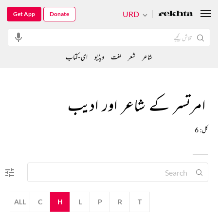
URD
Get App
Donate
شاعر
شعر
لغت
ویڈیو
ای-کتاب
امرتسر کے شاعر اور ادیب
کل: 6
ALL
C
H
L
P
R
T