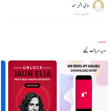
حاجی بشیر احمد
سکونت :
امرتسر
مزید دریافت کیجیے