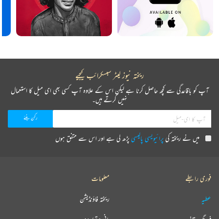
ریختہ نیوز لیٹر سبسکرائب کیجیے
آپ کو باقاعدگی سے کچھ حاصل کرنا ہے لیکن اس کے علاوہ آپ کسی بھی ای میل کا استعمال
نہیں کرتے ہیں۔
میں نے ریختہ کی
پرائیویسی پالیسی
پڑھ لی ہے اور اس سے متفق ہوں
فوری رابطے
معلومات
عطیہ
ریختہ فاؤنڈیشن